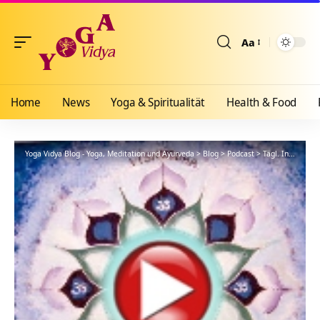
Aa
Größenänderun
Home
News
Yoga & Spiritualität
Health & Food
Yoga Vidya Blog - Yoga, Meditation und Ayurveda
>
Blog
>
Podcast
>
Tägl. Inspiration