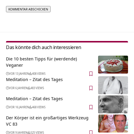
Alternative:
Das könnte dich auch interessieren
Die 10 besten Tipps für (werdende)
Veganer
VOR 13 JAHREN
408 VIEWS
Meditation – Zitat des Tages
VOR 6 JAHREN
483 VIEWS
Meditation – Zitat des Tages
VOR 16 JAHREN
468 VIEWS
Der Körper ist ein großartiges Werkzeug
VC 83
VOR 9 JAHREN
525 VIEWS