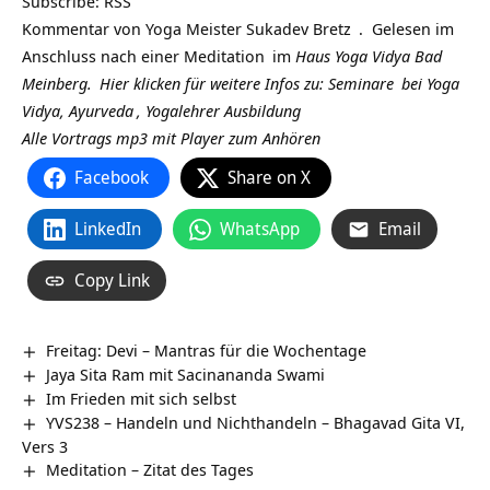
Subscribe:
RSS
Kommentar von Yoga Meister
Sukadev Bretz
. Gelesen im
Anschluss nach einer
Meditation
im
Haus Yoga Vidya Bad
Meinberg.
Hier klicken für weitere Infos zu:
Seminare
bei Yoga
Vidya,
Ayurveda
,
Yogalehrer Ausbildung
Alle Vortrags mp3 mit Player zum Anhören
Facebook
Share on X
LinkedIn
WhatsApp
Email
Copy Link
Freitag: Devi – Mantras für die Wochentage
Jaya Sita Ram mit Sacinananda Swami
Im Frieden mit sich selbst
YVS238 – Handeln und Nichthandeln – Bhagavad Gita VI,
Vers 3
Meditation – Zitat des Tages