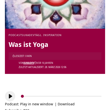
PODCAST
SUKADEV
TÄGL. INSPIRATION
Was ist Yoga
LESEZEIT: 0 MIN
VON
SUKADEV
VOR 16 JAHREN
ZULETZT AKTUALISIERT: 28. MÄRZ 2026 12:06
Audio-
Player
Podcast:
Play in new window
|
Download