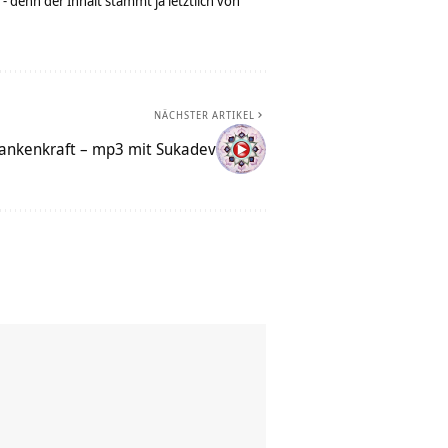
denn der Inhalt stammt ja letztlich von
NÄCHSTER ARTIKEL
dankenkraft – mp3 mit Sukadev