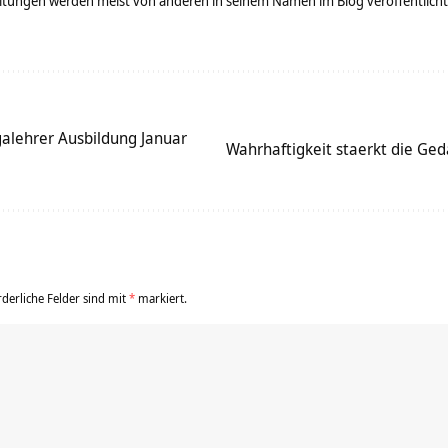
tungen werden meist von anderen in seinem Namen im Blog veröffentlicht - 
galehrer Ausbildung Januar
Wahrhaftigkeit staerkt die Ge
rderliche Felder sind mit
*
markiert.