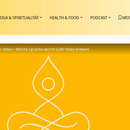
OGA & SPIRITUALITÄT
HEALTH & FOOD
PODCAST
MEI
>
Video
>
Welche Sprache spricht Gott? Video Antwort