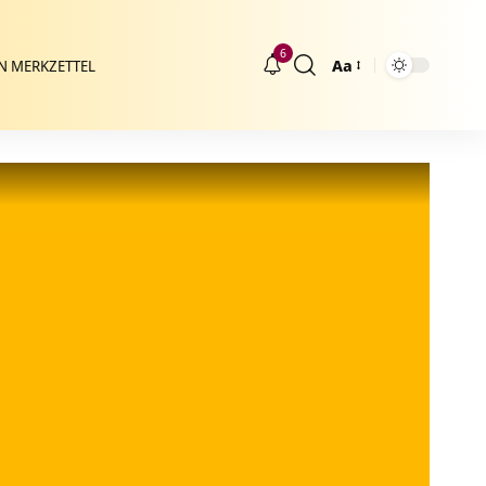
6
Aa
N MERKZETTEL
Größenänderung