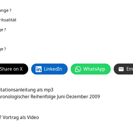
ange
?
tualität
ge
?
ge
?
Share on X
LinkedIn
WhatsApp
Em
ationsanleitung als mp3
hronologischer Reihenfolge Juni-Dezember 2009
 Vortrag als Video