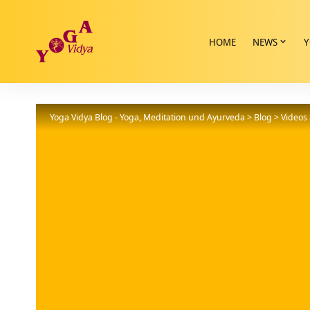
HOME
NEWS
Y
Yoga Vidya Blog - Yoga, Meditation und Ayurveda
>
Blog
>
Videos