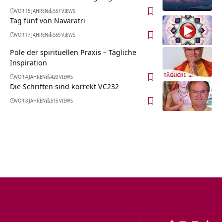
VOR 15 JAHREN
557 VIEWS
Tag fünf von Navaratri
VOR 17 JAHREN
559 VIEWS
Pole der spirituellen Praxis – Tägliche
Inspiration
VOR 4 JAHREN
420 VIEWS
Die Schriften sind korrekt VC232
VOR 8 JAHREN
515 VIEWS