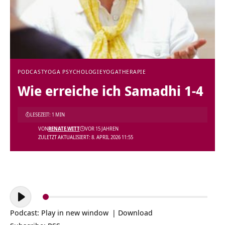
PODCAST
YOGA PSYCHOLOGIE
YOGATHERAPIE
Wie erreiche ich Samadhi 1-4
LESEZEIT: 1 MIN
VON
RENATE.WITT
VOR 15 JAHREN
ZULETZT AKTUALISIERT: 8. APRIL 2026 11:55
Audio-
Player
Podcast:
Play in new window
|
Download