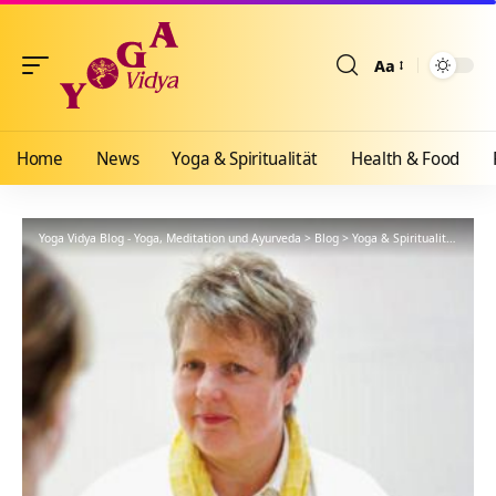
Aa
Größenänderun
Home
News
Yoga & Spiritualität
Health & Food
Yoga Vidya Blog - Yoga, Meditation und Ayurveda
>
Blog
>
Yoga & Spiritualität
>
Yoga