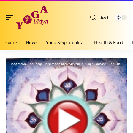
Aa
Größenänderun
Home
News
Yoga & Spiritualität
Health & Food
Yoga Vidya Blog - Yoga, Meditation und Ayurveda
>
Blog
>
Podcast
>
Tägl. Inspiration