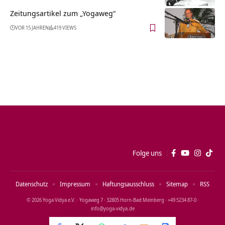
Zeitungsartikel zum „Yogaweg“
VOR 15 JAHREN
419 VIEWS
Folge uns
Datenschutz
Impressum
Haftungsausschluss
Sitemap
RSS
© 2026 Yoga Vidya e.V. · Yogaweg 7 · 32805 Horn‑Bad Meinberg · +49 5234 87‑0 ·
info@yoga‑vidya.de