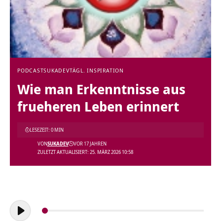
PODCAST
SUKADEV
TÄGL. INSPIRATION
Wie man Erkenntnisse aus
frueheren Leben erinnert
LESEZEIT: 0 MIN
VON
SUKADEV
VOR 17 JAHREN
ZULETZT AKTUALISIERT: 25. MÄRZ 2026 10:58
Audio-
Player