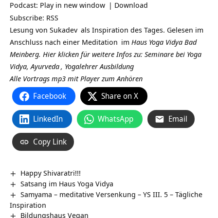
Podcast:
Play in new window
|
Download
Subscribe:
RSS
Lesung von
Sukadev
als Inspiration des Tages. Gelesen im
Anschluss nach einer
Meditation
im
Haus Yoga Vidya Bad
Meinberg.
Hier klicken für weitere Infos zu: Seminare bei Yoga
Vidya,
Ayurveda
,
Yogalehrer Ausbildung
Alle Vortrags mp3 mit Player zum Anhören
Facebook
Share on X
LinkedIn
WhatsApp
Email
Copy Link
Happy Shivaratri!!!
Satsang im Haus Yoga Vidya
Samyama – meditative Versenkung – YS III. 5 – Tägliche
Inspiration
Bildungshaus Vegan