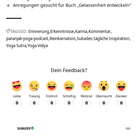
Anregungen gesucht für Buch „Gelassenheit entwickeln“
TAGGED:
Erinnerung
Erkenntnisse
Karma
Kommentar
patanjali-yoga-podcast
Reinkarnation
Sukadev
tägliche Inspiration
Yoga Sutra
Yoga Vidya
Dein Feedback?
Liebe
Traurig
Fröhlich
Schläfrig
Wütend
Überrascht
Zwinker
0
0
0
0
0
0
0
SUKADEV