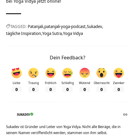
bei Yoga Vidya jetzt online!
TAGGED:
Patanjali
patanjali-yoga-podcast
Sukadev
tägliche Inspiration
Yoga Sutra
Yoga Vidya
Dein Feedback?
Liebe
Traurig
Fröhlich
Schläfrig
Wütend
Überrascht
Zwinker
0
0
0
0
0
0
0
SUKADEV
Sukadev ist Gründer und Leiter von Yoga Vidya. Nicht alle Beiräge, die in
seinem Namen veröffentlicht werden, stammen von ihm selbst.