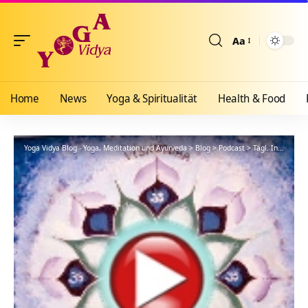
Aa
Größenänderun
Home
News
Yoga & Spiritualität
Health & Food
Yoga Vidya Blog - Yoga, Meditation und Ayurveda
>
Blog
>
Podcast
>
Tägl. Inspiration