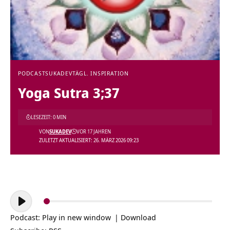
PODCAST
SUKADEV
TÄGL. INSPIRATION
Yoga Sutra 3;37
LESEZEIT: 0 MIN
VON
SUKADEV
VOR 17 JAHREN
ZULETZT AKTUALISIERT: 26. MÄRZ 2026 09:23
Audio-
Player
Podcast:
Play in new window
|
Download