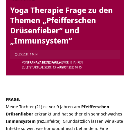
Yoga Therapie Frage zu den
Themen „Pfeifferschen
Drüsenfieber“ und
„Immunsystem“
LESEZEIT: 1 MIN
VON
PRANAVA HEINZ PAULY
VOR 17 JAHREN
ZULETZT AKTUALISIERT: 13. AUGUST 2025 10:15
FRAGE:
Meine Tochter (21) ist vor 9 Jahren am
Pfeifferschen
Drüsenfieber
erkrankt und hat seither ein sehr schwaches
Immunsystem
(rez.Infekte). Grundsätzlich lassen wir akute
Infekte so weit wie homöopathisch behandeln. Eine