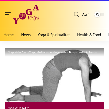
Aa
Größenänderun
Home
News
Yoga & Spiritualität
Health & Food
Yoga Vidya Blog - Yoga, Meditation und Ayurveda
>
Blog
>
Health & Food
>
Yogathera
YOGATHERAPIE