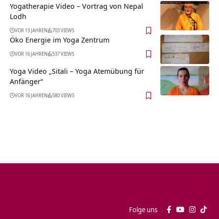
Yogatherapie Video – Vortrag von Nepal
Lodh
VOR 13 JAHREN
703 VIEWS
Öko Energie im Yoga Zentrum
VOR 16 JAHREN
537 VIEWS
Yoga Video „Sitali – Yoga Atemübung für
Anfänger“
VOR 16 JAHREN
580 VIEWS
Folge uns