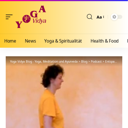
Aa
Größenänderun
Home
News
Yoga & Spiritualität
Health & Food
Yoga Vidya Blog - Yoga, Meditation und Ayurveda
>
Blog
>
Podcast
>
Entspannung
>