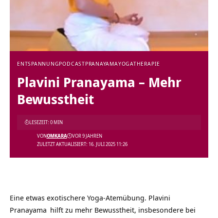
ENTSPANNUNG
PODCAST
PRANAYAMA
YOGATHERAPIE
Plavini Pranayama – Mehr
Bewusstheit
LESEZEIT: 0 MIN
VON
OMKARA
VOR 9 JAHREN
ZULETZT AKTUALISIERT: 16. JULI 2025 11:26
Eine etwas exotischere Yoga-Atemübung. Plavini
Pranayama
hilft zu mehr Bewusstheit, insbesondere bei