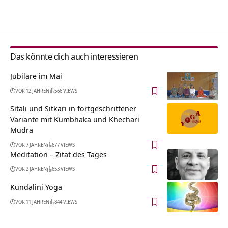
Alternative:
Das könnte dich auch interessieren
Jubilare im Mai
VOR 12 JAHREN
566 VIEWS
Sitali und Sitkari in fortgeschrittener
Variante mit Kumbhaka und Khechari
Mudra
VOR 7 JAHREN
677 VIEWS
Meditation – Zitat des Tages
VOR 2 JAHREN
653 VIEWS
Kundalini Yoga
VOR 11 JAHREN
844 VIEWS