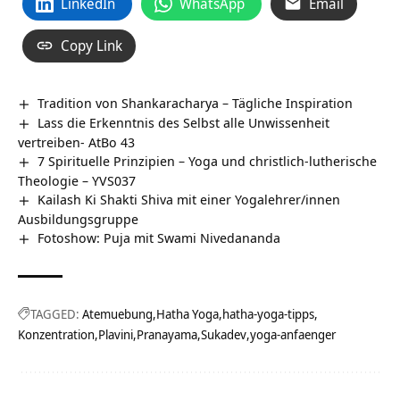
LinkedIn
WhatsApp
Email
Copy Link
Tradition von Shankaracharya – Tägliche Inspiration
Lass die Erkenntnis des Selbst alle Unwissenheit
vertreiben- AtBo 43
7 Spirituelle Prinzipien – Yoga und christlich-lutherische
Theologie – YVS037
Kailash Ki Shakti Shiva mit einer Yogalehrer/innen
Ausbildungsgruppe
Fotoshow: Puja mit Swami Nivedananda
TAGGED:
Atemuebung
Hatha Yoga
hatha-yoga-tipps
Konzentration
Plavini
Pranayama
Sukadev
yoga-anfaenger