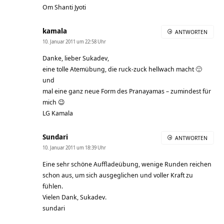
Om Shanti Jyoti
kamala
ANTWORTEN
10. Januar 2011 um 22:58 Uhr
Danke, lieber Sukadev,
eine tolle Atemübung, die ruck-zuck hellwach macht 🙂
und
mal eine ganz neue Form des Pranayamas – zumindest für
mich 😉
LG Kamala
Sundari
ANTWORTEN
10. Januar 2011 um 18:39 Uhr
Eine sehr schöne Auffladeübung, wenige Runden reichen
schon aus, um sich ausgeglichen und voller Kraft zu
fühlen.
Vielen Dank, Sukadev.
sundari