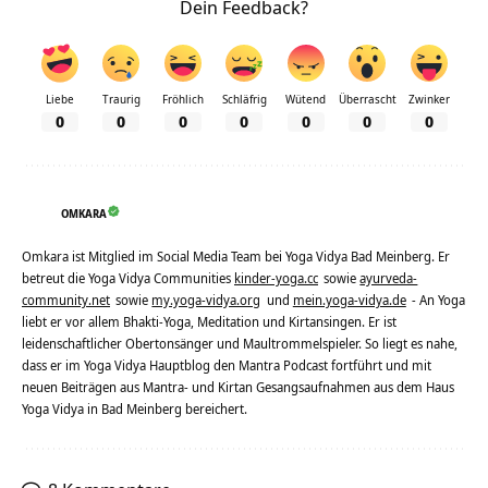
Dein Feedback?
Liebe
Traurig
Fröhlich
Schläfrig
Wütend
Überrascht
Zwinker
0
0
0
0
0
0
0
OMKARA
Omkara ist Mitglied im Social Media Team bei Yoga Vidya Bad Meinberg. Er
betreut die Yoga Vidya Communities
kinder-yoga.cc
sowie
ayurveda-
community.net
sowie
my.yoga-vidya.org
und
mein.yoga-vidya.de
- An Yoga
liebt er vor allem Bhakti-Yoga, Meditation und Kirtansingen. Er ist
leidenschaftlicher Obertonsänger und Maultrommelspieler. So liegt es nahe,
dass er im Yoga Vidya Hauptblog den Mantra Podcast fortführt und mit
neuen Beiträgen aus Mantra- und Kirtan Gesangsaufnahmen aus dem Haus
Yoga Vidya in Bad Meinberg bereichert.