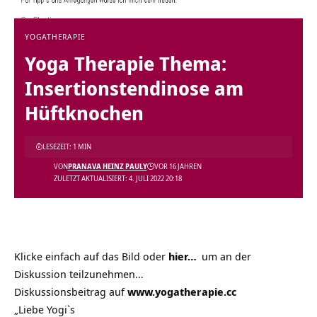
YOGATHERAPIE
Yoga Therapie Thema:
Insertionstendinose am
Hüftknochen
LESEZEIT: 1 MIN
VON
PRANAVA HEINZ PAULY
VOR 16 JAHREN
ZULETZT AKTUALISIERT: 4. JULI 2022 20:18
Klicke einfach auf das Bild oder
hier…
um an der
Diskussion teilzunehmen…
Diskussionsbeitrag auf
www.yogatherapie.cc
„Liebe Yogi`s