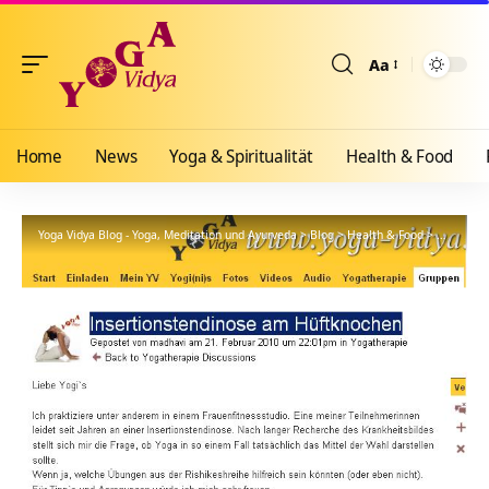
Aa
Größenänderun
Home
News
Yoga & Spiritualität
Health & Food
Yoga Vidya Blog - Yoga, Meditation und Ayurveda
>
Blog
>
Health & Food
>
Yogathera