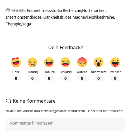
TAGGED:
Frauenfitnessstudio Recherche
Hüftknochen
Insertionstendinose
Krankheitsbildes
Madhevi
Rishikeshreihe
Therapie
Yoga
Dein Feedback?
Liebe
Traurig
Fröhlich
Schläfrig
Wütend
Überrascht
Zwinker
0
0
0
0
0
0
0
Keine Kommentare
Deine E-Mail-Adresse wird nicht veröffentlicht.
Erforderliche Felder sind mit
*
markiert.