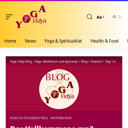
Aa
Größenänderun
Home
News
Yoga & Spiritualität
Health & Food
Yoga Vidya Blog - Yoga, Meditation und Ayurveda
>
Blog
>
Podcast
>
Tägl. Inspiration
PODCAST
SUKADEV
TÄGL. INSPIRATION