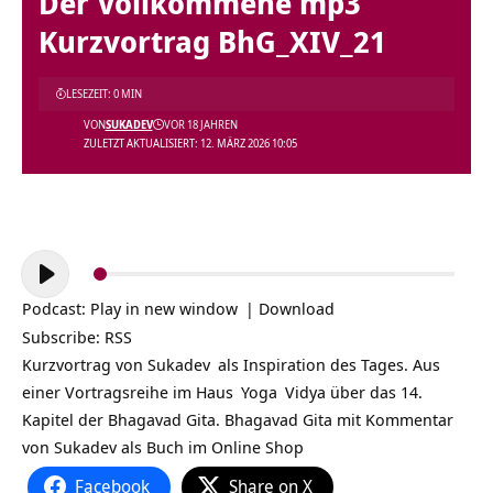
Der Vollkommene mp3
Kurzvortrag BhG_XIV_21
LESEZEIT: 0 MIN
VON
SUKADEV
VOR 18 JAHREN
ZULETZT AKTUALISIERT: 12. MÄRZ 2026 10:05
Audio-
Player
Podcast:
Play in new window
|
Download
Subscribe:
RSS
Kurzvortrag von
Sukadev
als Inspiration des Tages. Aus
einer Vortragsreihe im
Haus
Yoga
Vidya über das 14.
Kapitel der Bhagavad Gita. Bhagavad Gita mit Kommentar
von Sukadev als Buch im Online Shop
Facebook
Share on X