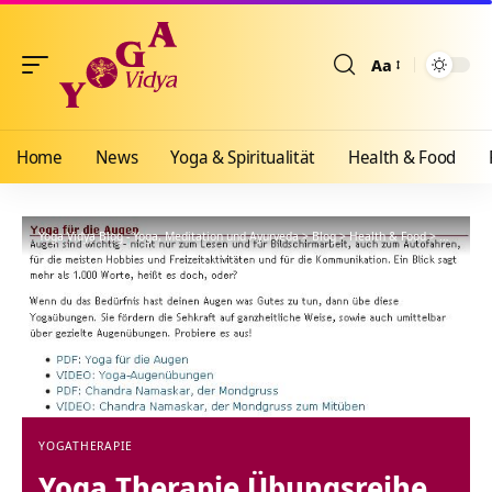
Aa
Größenänderun
Home
News
Yoga & Spiritualität
Health & Food
Yoga Vidya Blog - Yoga, Meditation und Ayurveda
>
Blog
>
Health & Food
>
Yogathera
YOGATHERAPIE
Yoga Therapie Übungsreihe