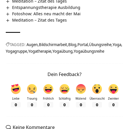
Meditation – Zitat des Tages
Entspannungstherapie Ausbildung
Fotoshow: Alles neu macht der Mai
Meditation – Zitat des Tages
TAGGED:
Augen
Bildschirmarbeit
Blog
Portal
Übungsreihe
Yoga
Yogagruppe
Yogatherapie
Yogaübung
Yogaübungsreihe
Dein Feedback?
Liebe
Traurig
Fröhlich
Schläfrig
Wütend
Überrascht
Zwinker
0
0
0
0
0
0
0
Keine Kommentare