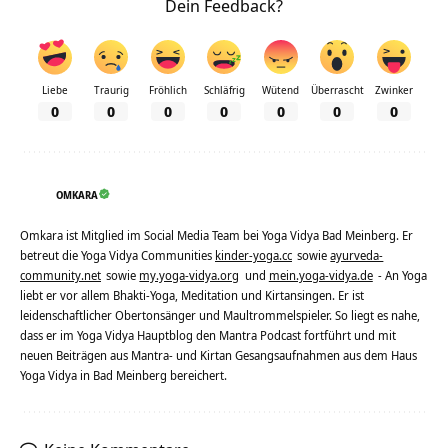
Dein Feedback?
Liebe
Traurig
Fröhlich
Schläfrig
Wütend
Überrascht
Zwinker
0
0
0
0
0
0
0
OMKARA
Omkara ist Mitglied im Social Media Team bei Yoga Vidya Bad Meinberg. Er
betreut die Yoga Vidya Communities
kinder-yoga.cc
sowie
ayurveda-
community.net
sowie
my.yoga-vidya.org
und
mein.yoga-vidya.de
- An Yoga
liebt er vor allem Bhakti-Yoga, Meditation und Kirtansingen. Er ist
leidenschaftlicher Obertonsänger und Maultrommelspieler. So liegt es nahe,
dass er im Yoga Vidya Hauptblog den Mantra Podcast fortführt und mit
neuen Beiträgen aus Mantra- und Kirtan Gesangsaufnahmen aus dem Haus
Yoga Vidya in Bad Meinberg bereichert.