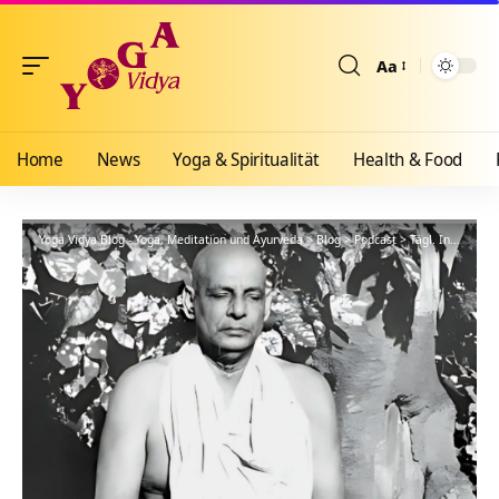
Aa
Größenänderun
Home
News
Yoga & Spiritualität
Health & Food
Yoga Vidya Blog - Yoga, Meditation und Ayurveda
>
Blog
>
Podcast
>
Tägl. Inspiration