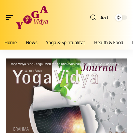
Aa
Größenänderun
Home
News
Yoga & Spiritualität
Health & Food
Yoga Vidya Blog - Yoga, Meditation und Ayurveda
>
Blog
>
News
>
Ashrams
>
Gemein