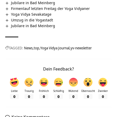
Jubilare in Bad Meinberg
Firmenlauf letzten Freitag‏ der Yoga Vidyaner
Yoga Vidya Sevakatage
Umzug in die Yogastadt
Jubilare in Bad Meinberg
TAGGED:
News
top
Yoga Vidya Journal
yv-newsletter
Dein Feedback?
Liebe
Traurig
Fröhlich
Schläfrig
Wütend
Überrascht
Zwinker
0
0
0
0
0
0
0
Keine Kommentare