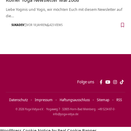
Liebe Yoginis und Yogis, wir möchten Euch mit diesem Newsletter auf
die…
SUKADEV
VOR 18 JAHREN
423 VIEWS
Folge uns
Datenschutz
Impressum
Haftungsausschluss
Sitemap
RSS
© 2026 Yoga Vidya e.V. · Yogaweg 7 · 32805 Horn‑Bad Meinberg · +49 5234 87‑0 ·
info@yoga‑vidya.de
WordPress Cookie Notice by Real Cookie Banner