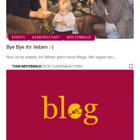
EVENTS
GEMEINSCHAFT
WESTERWALD
Bye Bye ihr lieben :-)
Nun ist es soweit, ihr lieben geht neue Wege. Wir sagen ein…
TEAM WESTERWALD
VOR 15 JAHREN
467 VIEWS