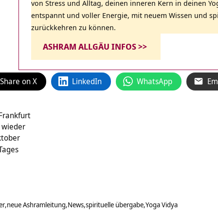
von Stress und Alltag, deinen inneren Kern in deinen 
entspannt und voller Energie, mit neuem Wissen und spi
zurückkehren zu können.
ASHRAM ALLGÄU INFOS >>
Share on X
LinkedIn
WhatsApp
Em
Frankfurt
 wieder
tober
 Tages
er
neue Ashramleitung
News
spirituelle übergabe
Yoga Vidya