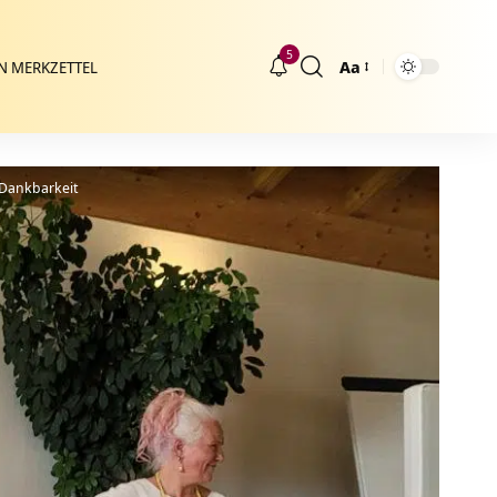
5
Aa
N MERKZETTEL
Größenänderung
 Dankbarkeit