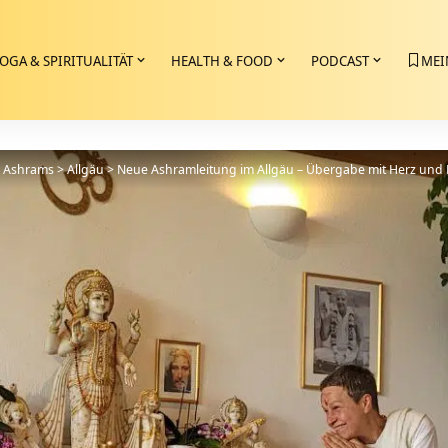
OGA & SPIRITUALITÄT
HEALTH & FOOD
PODCAST
MEI
>
Ashrams
>
Allgäu
>
Neue Ashramleitung im Allgäu – Übergabe mit Herz und