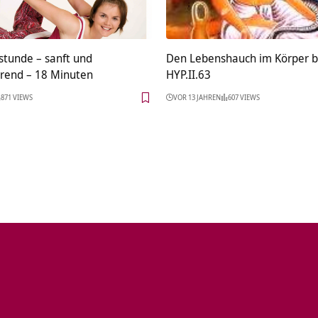
stunde – sanft und
Den Lebenshauch im Körper 
erend – 18 Minuten
HYP.II.63
871 VIEWS
VOR 13 JAHREN
607 VIEWS