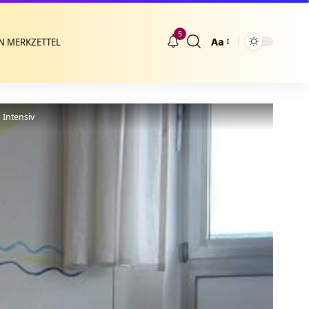
5
Aa
N MERKZETTEL
Größenänderung
 Intensiv