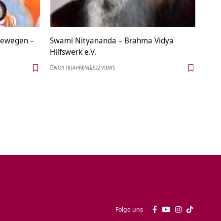
bewegen –
Swami Nityananda – Brahma Vidya
Hilfswerk e.V.
VOR 18 JAHREN
522 VIEWS
Folge uns