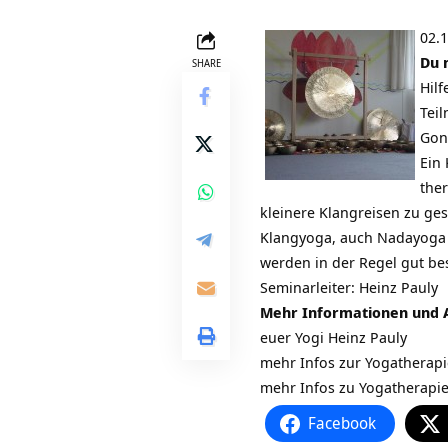
02.1
Du 
SHARE
Hil
Tei
Gon
Ein
the
kleinere Klangreisen zu ges
Klangyoga, auch Nadayoga g
werden in der Regel gut be
Seminarleiter: Heinz Pauly
Mehr Informationen und
euer Yogi Heinz Pauly
mehr Infos zur Yogatherap
mehr Infos zu Yogatherapi
Facebook