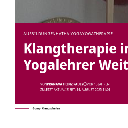
AUSBILDUNGEN
HATHA YOGA
YOGATHERAPIE
Klangtherapie i
Yogalehrer Weit
VON
PRANAVA HEINZ PAULY
VOR 15 JAHREN
ZULETZT AKTUALISIERT: 14. AUGUST 2025 11:01
Gong - Klangschalen