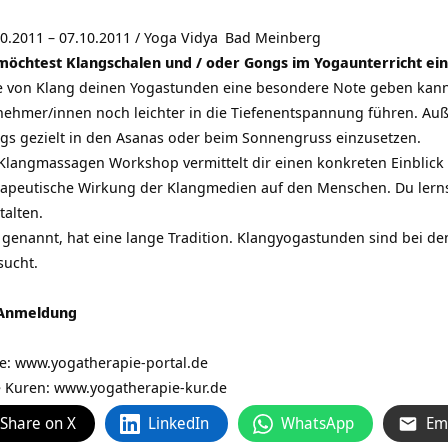
0.2011 – 07.10.2011 /
Yoga Vidya
Bad Meinberg
möchtest Klangschalen und / oder Gongs im Yogaunterricht ei
fe von Klang deinen Yogastunden eine besondere Note geben kann
lnehmer/innen noch leichter in die Tiefenentspannung führen. Au
gs gezielt in den Asanas oder beim Sonnengruss einzusetzen.
 Klangmassagen Workshop vermittelt dir einen konkreten Einblick 
rapeutische Wirkung der Klangmedien auf den Menschen. Du lern
talten.
enannt, hat eine lange Tradition. Klangyogastunden sind bei de
sucht.
 Anmeldung
ie:
www.yogatherapie-portal.de
e Kuren: www.yogatherapie-kur.de
Share on X
LinkedIn
WhatsApp
Em