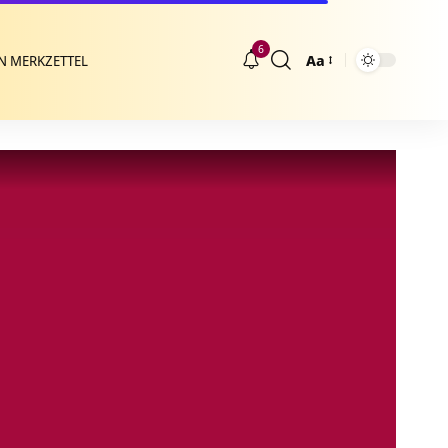
6
Aa
N MERKZETTEL
Größenänderung