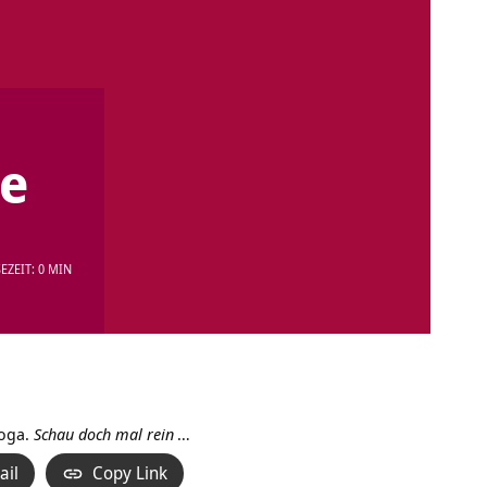
ne
EZEIT: 0 MIN
Yoga.
Schau doch mal rein
…
ail
Copy Link