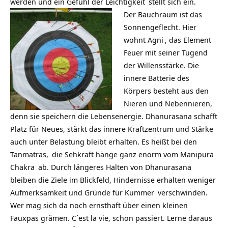
werden und ein Gefühl der
Leichtigkeit
stellt sich ein.
Der Bauchraum ist das
Sonnengeflecht. Hier
wohnt
Agni
, das Element
Feuer mit seiner Tugend
der Willensstärke. Die
innere Batterie des
Körpers besteht aus den
Nieren und Nebennieren,
denn sie speichern die Lebensenergie. Dhanurasana schafft
Platz für Neues, stärkt das innere Kraftzentrum und Stärke
auch unter Belastung bleibt erhalten. Es heißt bei den
Tanmatras,
die Sehkraft hänge ganz enorm vom
Manipura
Chakra
ab. Durch längeres Halten von Dhanurasana
bleiben die Ziele im Blickfeld, Hindernisse erhalten weniger
Aufmerksamkeit und Gründe für
Kummer
verschwinden.
Wer mag sich da noch ernsthaft über einen kleinen
Fauxpas grämen. C´est la vie, schon passiert. Lerne daraus