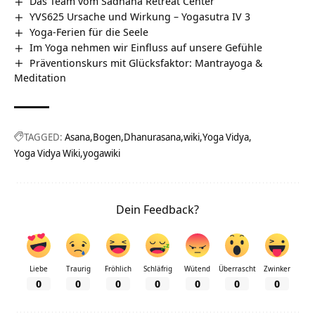
Das Team vom Sadhana Retreat Center
YVS625 Ursache und Wirkung – Yogasutra IV 3
Yoga-Ferien für die Seele
Im Yoga nehmen wir Einfluss auf unsere Gefühle
Präventionskurs mit Glücksfaktor: Mantrayoga &
Meditation
TAGGED:
Asana
Bogen
Dhanurasana
wiki
Yoga Vidya
Yoga Vidya Wiki
yogawiki
Dein Feedback?
Liebe
Traurig
Fröhlich
Schläfrig
Wütend
Überrascht
Zwinker
0
0
0
0
0
0
0