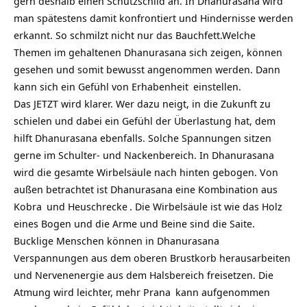
gern deshalb einen Schutzschild an. In Dhanurasana wird
man spätestens damit konfrontiert und Hindernisse werden
erkannt. So schmilzt nicht nur das Bauchfett.Welche
Themen im gehaltenen Dhanurasana sich zeigen, können
gesehen und somit bewusst angenommen werden. Dann
kann sich ein Gefühl von
Erhabenheit
einstellen.
Das JETZT wird klarer. Wer dazu neigt, in die Zukunft zu
schielen und dabei ein Gefühl der Überlastung hat, dem
hilft Dhanurasana ebenfalls. Solche Spannungen sitzen
gerne im Schulter- und Nackenbereich. In Dhanurasana
wird die gesamte Wirbelsäule nach hinten gebogen. Von
außen betrachtet ist Dhanurasana eine Kombination aus
Kobra
und
Heuschrecke
. Die Wirbelsäule ist wie das Holz
eines Bogen und die Arme und Beine sind die Saite.
Bucklige Menschen können in Dhanurasana
Verspannungen aus dem oberen Brustkorb herausarbeiten
und Nervenenergie aus dem Halsbereich freisetzen. Die
Atmung wird leichter, mehr
Prana
kann aufgenommen