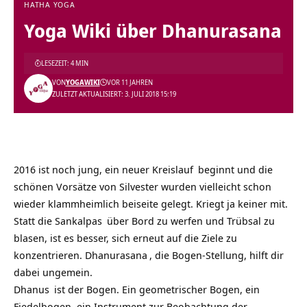
HATHA YOGA
Yoga Wiki über Dhanurasana
LESEZEIT: 4 MIN
VON
YOGAWIKI
VOR 11 JAHREN
ZULETZT AKTUALISIERT: 3. JULI 2018 15:19
2016 ist noch jung, ein neuer
Kreislauf
beginnt und die
schönen Vorsätze von Silvester wurden vielleicht schon
wieder klammheimlich beiseite gelegt. Kriegt ja keiner mit.
Statt die
Sankalpas
über Bord zu werfen und Trübsal zu
blasen, ist es besser, sich erneut auf die Ziele zu
konzentrieren.
Dhanurasana
, die Bogen-Stellung, hilft dir
dabei ungemein.
Dhanus
ist der Bogen. Ein geometrischer Bogen, ein
Fiedelbogen, ein Instrument zur Beobachtung der