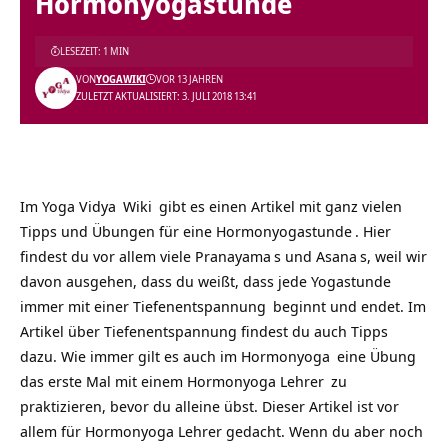
Hormonyogastunde
LESEZEIT: 1 MIN
VON
YOGAWIKI
VOR 13 JAHREN
ZULETZT AKTUALISIERT: 3. JULI 2018 13:41
Im
Yoga Vidya
Wiki
gibt es einen Artikel mit ganz vielen
Tipps und Übungen für eine
Hormonyogastunde
. Hier
findest du vor allem viele
Pranayama
s und
Asana
s, weil wir
davon ausgehen, dass du weißt, dass jede
Yogastunde
immer mit einer
Tiefenentspannung
beginnt und endet. Im
Artikel über Tiefenentspannung findest du auch Tipps
dazu. Wie immer gilt es auch im
Hormonyoga
eine Übung
das erste Mal mit einem Hormonyoga
Lehrer
zu
praktizieren, bevor du alleine übst. Dieser Artikel ist vor
allem für Hormonyoga Lehrer gedacht. Wenn du aber noch