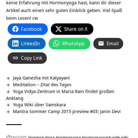
keine Erfahrung mit Hormonyoga hast, kann dir dieser
Artikel auch einen sehr guten Einblick geben. Viel Spaß
beim Lesen! cw
Facebook
Share on X
LinkedIn
WhatsApp
Email
Copy Link
Jaya Ganesha mit Katyayani
Meditation – Zitat des Tages
Yoga Vidya-Zentrum in Maria Rain findet großen
Anklang
Yoga Wiki über Samskara
Mantra Sommer Camp 2015 preview #03: Janin Devi
TAGGED:
Hormon-Yoga
Hormonyoga
Hormonyogastunde
wiki