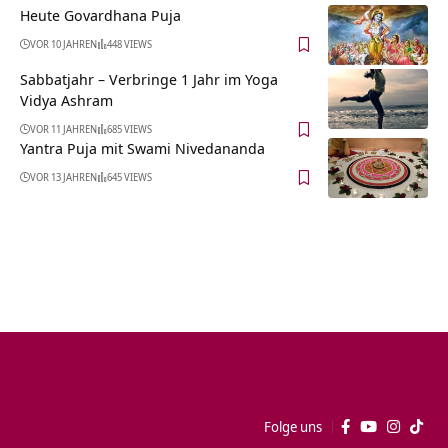
Heute Govardhana Puja
VOR 10 JAHREN
448 VIEWS
Sabbatjahr – Verbringe 1 Jahr im Yoga
Vidya Ashram
VOR 11 JAHREN
685 VIEWS
Yantra Puja mit Swami Nivedananda
VOR 13 JAHREN
645 VIEWS
Folge uns