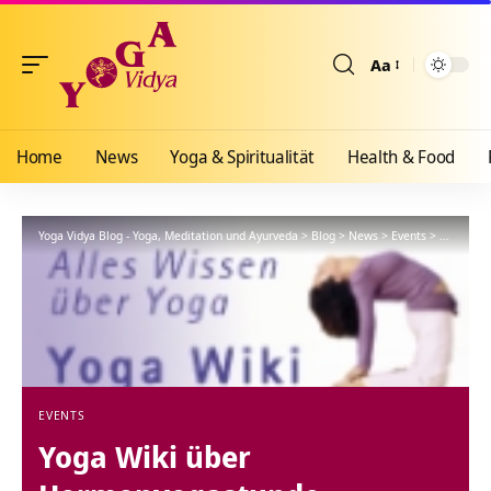
Aa
Größenänderun
Home
News
Yoga & Spiritualität
Health & Food
Yoga Vidya Blog - Yoga, Meditation und Ayurveda
>
Blog
>
News
>
Events
>
Yoga Wik
EVENTS
Yoga Wiki über