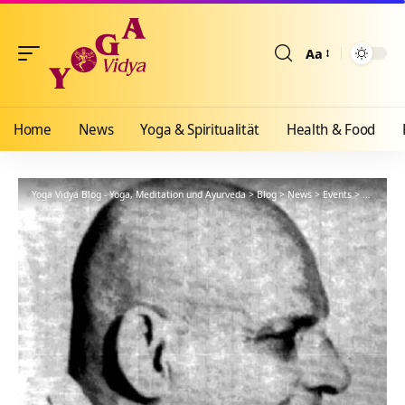
Aa
Größenänderun
Home
News
Yoga & Spiritualität
Health & Food
Yoga Vidya Blog - Yoga, Meditation und Ayurveda
>
Blog
>
News
>
Events
>
Yoga – Zi