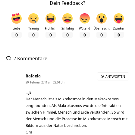
Dein Feedback?
Liebe
Traurig
Fröhlich
Schläfrig
Wütend
Überrascht
Zwinker
0
0
0
0
0
0
0
2 Kommentare
Rafaela
ANTWORTEN
20. Februar 2011 um 22:04 Uhr
…Ja
Der Mensch ist als Mikrokosmos in den Makrokosmos
eingebunden. Als Makrokosmos wurde die Interaktion
zwischen Himmel, Mensch und Erde verstanden. So wird
der Mensch und die Prozesse im Mikrokosmos Mensch mit
Bildern aus der Natur beschrieben.
Om