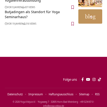
Yogalehrerausbildung
VOR 9 JAHREN
437 VIEWS
Butjadingen als Standort für Yoga
Seminarhaus?
VOR 19 JAHREN
516 VIEWS
Folge uns
Datenschutz
Impressum
Haftungsausschluss
Sitemap
RSS
© 2026 Yoga Vidya e.V. · Yogaweg 7 · 32805 Horn‑Bad Meinberg · +49 5234 87‑0 ·
info@yoga‑vidya.de