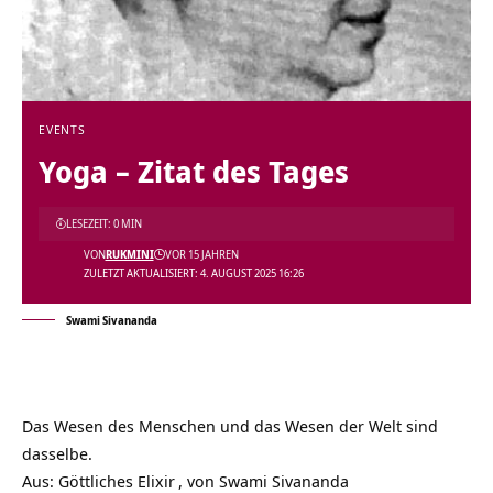
EVENTS
Yoga – Zitat des Tages
LESEZEIT: 0 MIN
VON
RUKMINI
VOR 15 JAHREN
ZULETZT AKTUALISIERT: 4. AUGUST 2025 16:26
Swami Sivananda
Das Wesen des Menschen und das Wesen der Welt sind
dasselbe.
Aus:
Göttliches Elixir
, von
Swami Sivananda