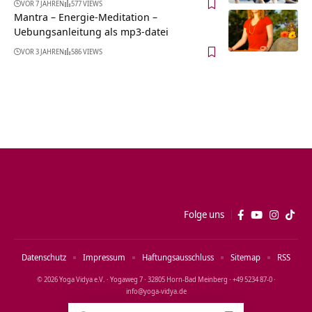
VOR 7 JAHREN
577 VIEWS
Mantra – Energie-Meditation –
Uebungsanleitung als mp3-datei
VOR 3 JAHREN
586 VIEWS
Folge uns
Datenschutz
Impressum
Haftungsausschluss
Sitemap
RSS
© 2026 Yoga Vidya e.V. · Yogaweg 7 · 32805 Horn‑Bad Meinberg · +49 5234 87‑0 ·
info@yoga‑vidya.de