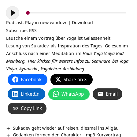
Audio-
Player
Podcast:
Play in new window
|
Download
Subscribe:
RSS
Lausche einem Vortrag über Yoga ist Gelassenheit
Lesung von
Sukadev
als Inspiration des Tages. Gelesen im
Anschluss nach einer
Meditation
im
Haus Yoga Vidya Bad
Meinberg.
Hier klicken für weitere Infos zu:
Seminare
bei
Yoga
Vidya,
Ayurveda
,
Yogalehrer Ausbildung
Facebook
Share on X
LinkedIn
WhatsApp
Email
Copy Link
Sukadev geht wieder auf reisen, diesmal ins Allgäu
Gedanken formen den Charakter – mp3 Kurzvortrag