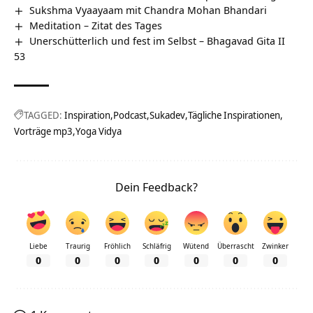
Sukshma Vyaayaam mit Chandra Mohan Bhandari
Meditation – Zitat des Tages
Unerschütterlich und fest im Selbst – Bhagavad Gita II
53
TAGGED:
Inspiration
Podcast
Sukadev
Tägliche Inspirationen
Vorträge mp3
Yoga Vidya
Dein Feedback?
Liebe
Traurig
Fröhlich
Schläfrig
Wütend
Überrascht
Zwinker
0
0
0
0
0
0
0