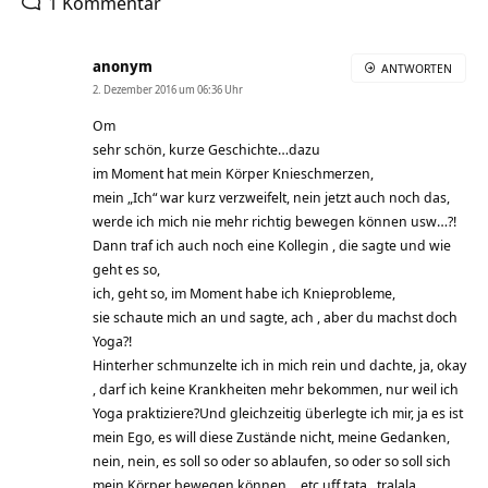
1 Kommentar
anonym
ANTWORTEN
2. Dezember 2016 um 06:36 Uhr
Om
sehr schön, kurze Geschichte…dazu
im Moment hat mein Körper Knieschmerzen,
mein „Ich“ war kurz verzweifelt, nein jetzt auch noch das,
werde ich mich nie mehr richtig bewegen können usw…?!
Dann traf ich auch noch eine Kollegin , die sagte und wie
geht es so,
ich, geht so, im Moment habe ich Knieprobleme,
sie schaute mich an und sagte, ach , aber du machst doch
Yoga?!
Hinterher schmunzelte ich in mich rein und dachte, ja, okay
, darf ich keine Krankheiten mehr bekommen, nur weil ich
Yoga praktiziere?Und gleichzeitig überlegte ich mir, ja es ist
mein Ego, es will diese Zustände nicht, meine Gedanken,
nein, nein, es soll so oder so ablaufen, so oder so soll sich
mein Körper bewegen können… etc uff tata., tralala..