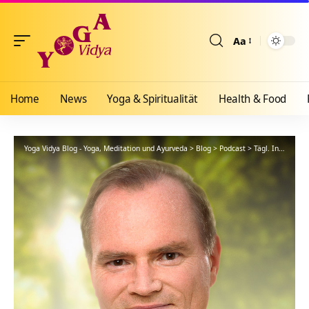
Aa
Größenänderun
Home
News
Yoga & Spiritualität
Health & Food
Yoga Vidya Blog - Yoga, Meditation und Ayurveda
>
Blog
>
Podcast
>
Tägl. Inspiration