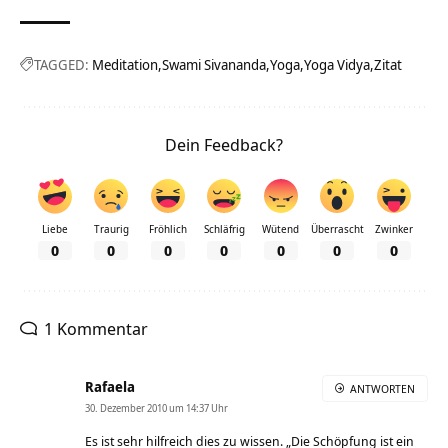
TAGGED:
Meditation
Swami Sivananda
Yoga
Yoga Vidya
Zitat
Dein Feedback?
Liebe
Traurig
Fröhlich
Schläfrig
Wütend
Überrascht
Zwinker
0
0
0
0
0
0
0
1 Kommentar
Rafaela
ANTWORTEN
30. Dezember 2010 um 14:37 Uhr
Es ist sehr hilfreich dies zu wissen. „Die Schöpfung ist ein