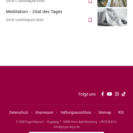
VOR 11 JAHREN
440 VIEWS
Meditation – Zitat des Tages
VOR 3 JAHREN
432 VIEWS
Folge uns
Datenschutz
Impressum
Haftungsausschluss
Sitemap
RSS
© 2026 Yoga Vidya e.V. · Yogaweg 7 · 32805 Horn‑Bad Meinberg · +49 5234 87‑0 ·
info@yoga‑vidya.de