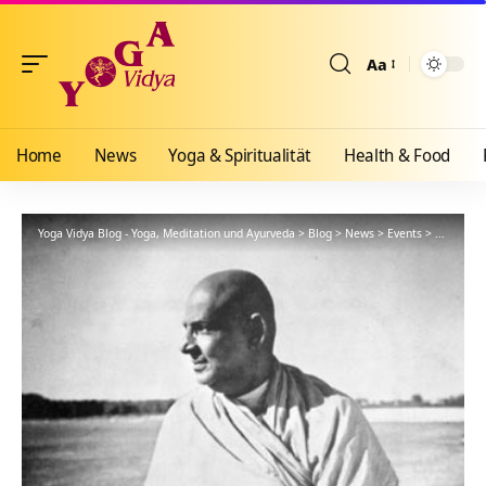
Aa
Größenänderun
Home
News
Yoga & Spiritualität
Health & Food
Yoga Vidya Blog - Yoga, Meditation und Ayurveda
>
Blog
>
News
>
Events
>
Meditatio