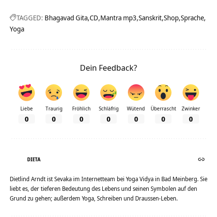
TAGGED:
Bhagavad Gita
CD
Mantra mp3
Sanskrit
Shop
Sprache
Yoga
Dein Feedback?
Liebe
Traurig
Fröhlich
Schläfrig
Wütend
Überrascht
Zwinker
0
0
0
0
0
0
0
DIETA
Dietlind Arndt ist Sevaka im Internetteam bei Yoga Vidya in Bad Meinberg. Sie
liebt es, der tieferen Bedeutung des Lebens und seinen Symbolen auf den
Grund zu gehen; außerdem Yoga, Schreiben und Draussen-Leben.