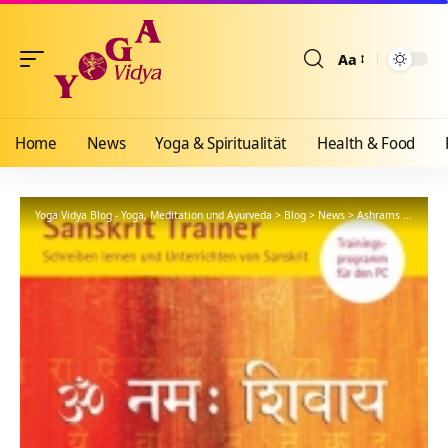
Aa
Größenänderun
Home
News
Yoga & Spiritualität
Health & Food
Yoga Vidya Blog - Yoga, Meditation und Ayurveda
>
Blog
>
News
>
Ashrams
>
Bad Me