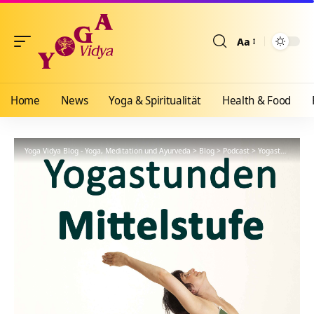
Aa
Größenänderun
Home
News
Yoga & Spiritualität
Health & Food
Yoga Vidya Blog - Yoga, Meditation und Ayurveda
>
Blog
>
Podcast
>
Yogastunde
>
Yo