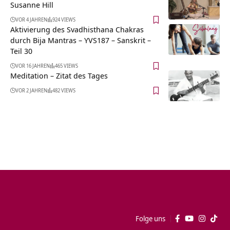
Susanne Hill
VOR 4 JAHREN
924 VIEWS
Aktivierung des Svadhisthana Chakras
durch Bija Mantras – YVS187 – Sanskrit –
Teil 30
VOR 16 JAHREN
465 VIEWS
Meditation – Zitat des Tages
VOR 2 JAHREN
482 VIEWS
Folge uns