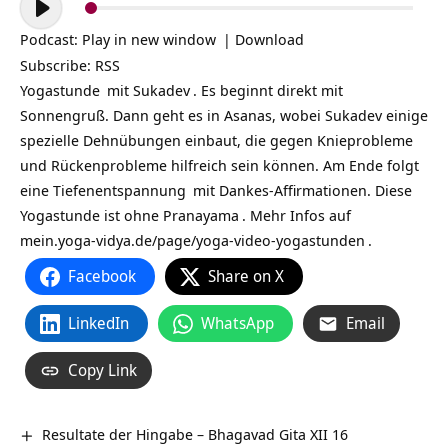
Player
Podcast:
Play in new window
|
Download
Subscribe:
RSS
Yogastunde
mit
Sukadev
. Es beginnt direkt mit
Sonnengruß. Dann geht es in Asanas, wobei Sukadev einige
spezielle Dehnübungen einbaut, die gegen Knieprobleme
und Rückenprobleme hilfreich sein können. Am Ende folgt
eine
Tiefenentspannung
mit Dankes-Affirmationen. Diese
Yogastunde ist ohne
Pranayama
. Mehr Infos auf
mein.yoga-vidya.de/page/yoga-video-yogastunden
.
Facebook
Share on X
LinkedIn
WhatsApp
Email
Copy Link
Resultate der Hingabe – Bhagavad Gita XII 16