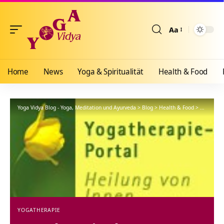
Aa
Größenänderun
Home
News
Yoga & Spiritualität
Health & Food
Yoga Vidya Blog - Yoga, Meditation und Ayurveda
>
Blog
>
Health & Food
>
Yogathera
YOGATHERAPIE