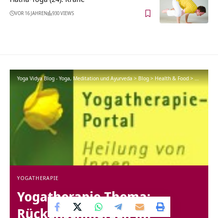
VOR 16 JAHREN
930 VIEWS
Yoga Vidya Blog - Yoga, Meditation und Ayurveda
>
Blog
>
Health & Food
>
Yogathera
YOGATHERAPIE
Yogatherapie Thema:
Rückenschmerzen im