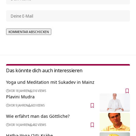
Alternative:
Das könnte dich auch interessieren
Yoga und Meditation mit Sukadev in Mainz
VOR 18 JAHREN
516 VIEWS
Plavini Mudra
VOR 9 JAHREN
603 VIEWS
Wie erfährt man das Göttliche?
VOR 14 JAHREN
482 VIEWS
Hatha-Yoga (24): Krähe