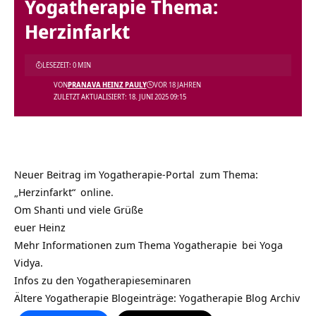
Yogatherapie Thema:
Herzinfarkt
LESEZEIT: 0 MIN
VON
PRANAVA HEINZ PAULY
VOR 18 JAHREN
ZULETZT AKTUALISIERT: 18. JUNI 2025 09:15
Neuer Beitrag im
Yogatherapie-Portal
zum Thema:
„Herzinfarkt“
online.
Om Shanti und viele Grüße
euer Heinz
Mehr Informationen zum Thema
Yogatherapie
bei
Yoga
Vidya.
Infos zu den
Yogatherapieseminaren
Ältere Yogatherapie Blogeinträge:
Yogatherapie Blog Archiv