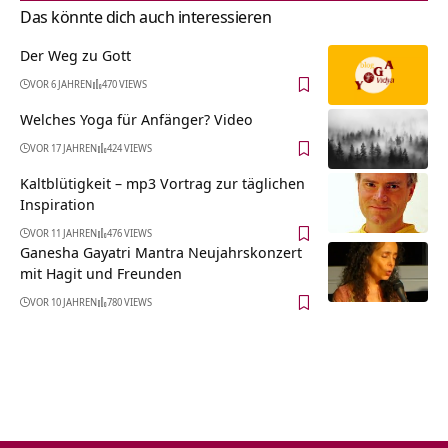
Das könnte dich auch interessieren
Der Weg zu Gott
VOR 6 JAHREN
470 VIEWS
Welches Yoga für Anfänger? Video
VOR 17 JAHREN
424 VIEWS
Kaltblütigkeit – mp3 Vortrag zur täglichen
Inspiration
VOR 11 JAHREN
476 VIEWS
Ganesha Gayatri Mantra Neujahrskonzert
mit Hagit und Freunden
VOR 10 JAHREN
780 VIEWS