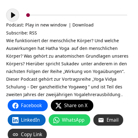
Audio-
Player
Podcast:
Play in new window
|
Download
Subscribe:
RSS
Wie funktioniert der menschliche Körper? Und welche
Auswirkungen hat
Hatha Yoga
auf den menschlichen
Körper? Was gehört zu anatomischen Grundlagen unseres
Körpers? Hierüber spricht
Sukadev
unter anderem in den
nächsten Folgen der Reihe „Wirkung von Yogaübungen“.
Dieser Podcast gehört zur Vortragsreihe „
Yoga Vidya
Schulung – Der ganzheitliche Yogaweg
“ und ist Teil des
zweiten Jahres der zweijährigen
Yogalehrerausbildung
.
Facebook
Share on X
LinkedIn
WhatsApp
Email
Copy Link