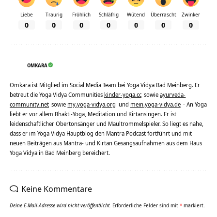
Liebe
Traurig
Fröhlich
Schläfrig
Wütend
Überrascht
Zwinker
0
0
0
0
0
0
0
OMKARA
Omkara ist Mitglied im Social Media Team bei Yoga Vidya Bad Meinberg. Er
betreut die Yoga Vidya Communities
kinder-yoga.cc
sowie
ayurveda-
community.net
sowie
my.yoga-vidya.org
und
mein.yoga-vidya.de
- An Yoga
liebt er vor allem Bhakti-Yoga, Meditation und Kirtansingen. Er ist
leidenschaftlicher Obertonsänger und Maultrommelspieler. So liegt es nahe,
dass er im Yoga Vidya Hauptblog den Mantra Podcast fortführt und mit
neuen Beiträgen aus Mantra- und Kirtan Gesangsaufnahmen aus dem Haus
Yoga Vidya in Bad Meinberg bereichert.
Keine Kommentare
Deine E-Mail-Adresse wird nicht veröffentlicht.
Erforderliche Felder sind mit
*
markiert.