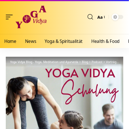
Aa
Größenänderun
Home
News
Yoga & Spiritualität
Health & Food
Yoga Vidya Blog - Yoga, Meditation und Ayurveda
>
Blog
>
Podcast
>
Vorträge
>
YVS3