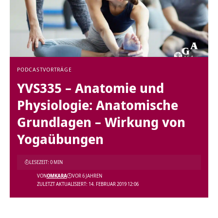
PODCAST
VORTRÄGE
YVS335 – Anatomie und
Physiologie: Anatomische
Grundlagen – Wirkung von
Yogaübungen
LESEZEIT: 0 MIN
VON
OMKARA
VOR 6 JAHREN
ZULETZT AKTUALISIERT: 14. FEBRUAR 2019 12:06