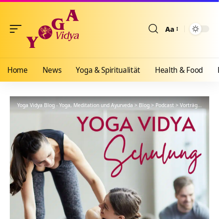
Aa
Größenänderun
Home
News
Yoga & Spiritualität
Health & Food
Yoga Vidya Blog - Yoga, Meditation und Ayurveda
>
Blog
>
Podcast
>
Vorträge
>
YVS4