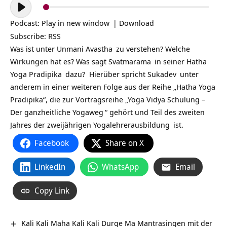
Audio-
Player
Podcast:
Play in new window
|
Download
Subscribe:
RSS
Was ist unter
Unmani Avastha
zu verstehen? Welche
Wirkungen hat es? Was sagt
Svatmarama
in seiner
Hatha
Yoga Pradipika
dazu? Hierüber spricht
Sukadev
unter
anderem in einer weiteren Folge aus der Reihe „Hatha Yoga
Pradipika“, die zur Vortragsreihe „
Yoga Vidya Schulung –
Der ganzheitliche Yogaweg
“ gehört und Teil des zweiten
Jahres der zweijährigen
Yogalehrerausbildung
ist.
Facebook
Share on X
LinkedIn
WhatsApp
Email
Copy Link
Kali Kali Maha Kali Kali Durge Ma Mantrasingen mit der