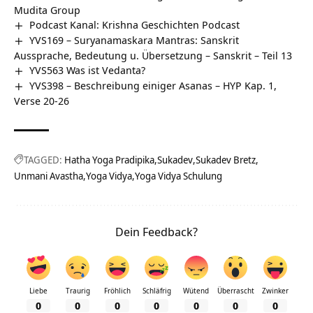
Mudita Group
Podcast Kanal: Krishna Geschichten Podcast
YVS169 – Suryanamaskara Mantras: Sanskrit
Aussprache, Bedeutung u. Übersetzung – Sanskrit – Teil 13
YVS563 Was ist Vedanta?
YVS398 – Beschreibung einiger Asanas – HYP Kap. 1,
Verse 20-26
TAGGED:
Hatha Yoga Pradipika
Sukadev
Sukadev Bretz
Unmani Avastha
Yoga Vidya
Yoga Vidya Schulung
Dein Feedback?
Liebe
Traurig
Fröhlich
Schläfrig
Wütend
Überrascht
Zwinker
0
0
0
0
0
0
0