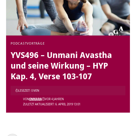
PODCAST
VORTRÄGE
YVS496 – Unmani Avastha
und seine Wirkung – HYP
Kap. 4, Verse 103-107
LESEZEIT: 0 MIN
VON
OMKARA
VOR 4 JAHREN
ZULETZT AKTUALISIERT: 6. APRIL 2019 13:01