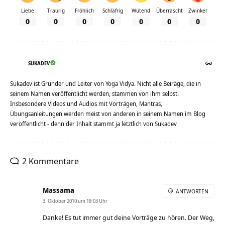
Liebe
Traurig
Fröhlich
Schläfrig
Wütend
Überrascht
Zwinker
0
0
0
0
0
0
0
SUKADEV
Sukadev ist Gründer und Leiter von Yoga Vidya. Nicht alle Beiräge, die in
seinem Namen veröffentlicht werden, stammen von ihm selbst.
Insbesondere Videos und Audios mit Vorträgen, Mantras,
Übungsanleitungen werden meist von anderen in seinem Namen im Blog
veröffentlicht - denn der Inhalt stammt ja letztlich von Sukadev
2 Kommentare
Massama
ANTWORTEN
3. Oktober 2010 um 18:03 Uhr
Danke! Es tut immer gut deine Vorträge zu hören. Der Weg,