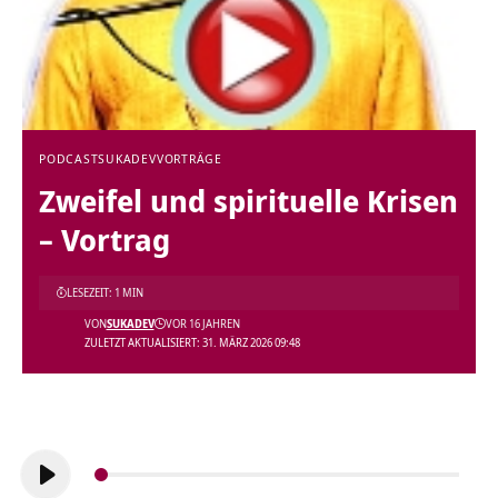
PODCAST
SUKADEV
VORTRÄGE
Zweifel und spirituelle Krisen
– Vortrag
LESEZEIT: 1 MIN
VON
SUKADEV
VOR 16 JAHREN
ZULETZT AKTUALISIERT: 31. MÄRZ 2026 09:48
Audio-
Player