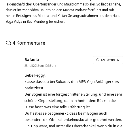
leidenschaftlicher Obertonsänger und Maultrommelspieler. So liegt es nahe,
dass er im Yoga Vidya Hauptblog den Mantra Podcast fortführt und mit
neuen Beiträgen aus Mantra- und Kirtan Gesangsaufnahmen aus dem Haus
Yoga Vidya in Bad Meinberg bereichert.
4 Kommentare
Rafaela
ANTWORTEN
23. Juli 2012 um 19:36 Uhr
Liebe Peggy,
klasse dass du bei Sukadev den MP3 Yoga Anfängerkurs
praktizierst.
Der Bogen ist eine fortgeschrittene Stellung, und eine sehr
schöne Körperstellung, da man hinter dem Rücken die
Füsse fasst, was eine tolle Erfahrung ist.
Du hast es selbst gemerkt, dass beim Bogen auch
besonders die Oberschenkelmuskulatur gedehnt werden.
Ein Tipp wäre, mal unter die Oberschenkel, wenn du in die