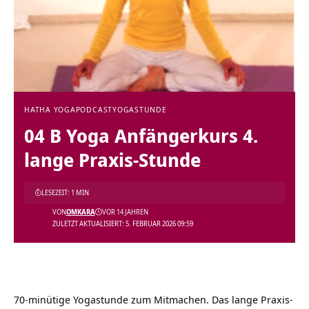
HATHA YOGA
PODCAST
YOGASTUNDE
04 B Yoga Anfängerkurs 4.
lange Praxis-Stunde
LESEZEIT: 1 MIN
VON
OMKARA
VOR 14 JAHREN
ZULETZT AKTUALISIERT: 5. FEBRUAR 2026 09:59
70-minütige Yogastunde zum Mitmachen. Das lange Praxis-