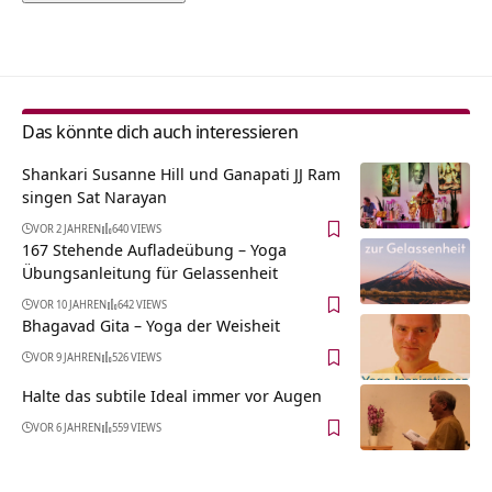
Alternative:
Das könnte dich auch interessieren
Shankari Susanne Hill und Ganapati JJ Ram
singen Sat Narayan
VOR 2 JAHREN
640 VIEWS
167 Stehende Aufladeübung – Yoga
Übungsanleitung für Gelassenheit
VOR 10 JAHREN
642 VIEWS
Bhagavad Gita – Yoga der Weisheit
VOR 9 JAHREN
526 VIEWS
Halte das subtile Ideal immer vor Augen
VOR 6 JAHREN
559 VIEWS