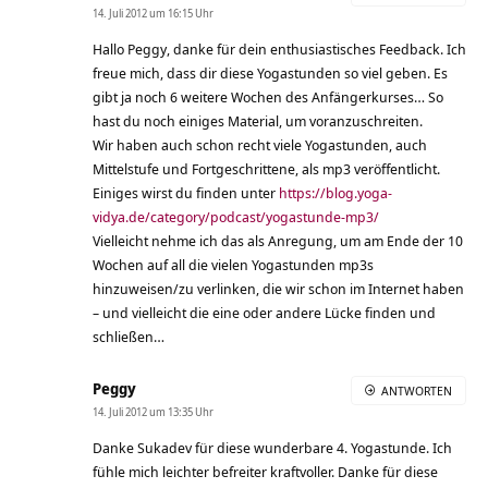
14. Juli 2012 um 16:15 Uhr
Hallo Peggy, danke für dein enthusiastisches Feedback. Ich
freue mich, dass dir diese Yogastunden so viel geben. Es
gibt ja noch 6 weitere Wochen des Anfängerkurses… So
hast du noch einiges Material, um voranzuschreiten.
Wir haben auch schon recht viele Yogastunden, auch
Mittelstufe und Fortgeschrittene, als mp3 veröffentlicht.
Einiges wirst du finden unter
https://blog.yoga-
vidya.de/category/podcast/yogastunde-mp3/
Vielleicht nehme ich das als Anregung, um am Ende der 10
Wochen auf all die vielen Yogastunden mp3s
hinzuweisen/zu verlinken, die wir schon im Internet haben
– und vielleicht die eine oder andere Lücke finden und
schließen…
Peggy
ANTWORTEN
14. Juli 2012 um 13:35 Uhr
Danke Sukadev für diese wunderbare 4. Yogastunde. Ich
fühle mich leichter befreiter kraftvoller. Danke für diese