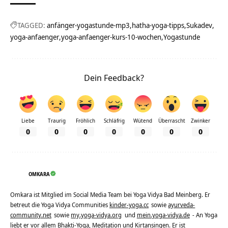
TAGGED:
anfänger-yogastunde-mp3
hatha-yoga-tipps
Sukadev
yoga-anfaenger
yoga-anfaenger-kurs-10-wochen
Yogastunde
Dein Feedback?
Liebe
Traurig
Fröhlich
Schläfrig
Wütend
Überrascht
Zwinker
0
0
0
0
0
0
0
OMKARA
Omkara ist Mitglied im Social Media Team bei Yoga Vidya Bad Meinberg. Er
betreut die Yoga Vidya Communities
kinder-yoga.cc
sowie
ayurveda-
community.net
sowie
my.yoga-vidya.org
und
mein.yoga-vidya.de
- An Yoga
liebt er vor allem Bhakti-Yoga, Meditation und Kirtansingen. Er ist