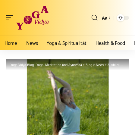
Aa
Größenänderun
Home
News
Yoga & Spiritualität
Health & Food
Yoga Vidya Blog - Yoga, Meditation und Ayurveda
>
Blog
>
News
>
Ausbildungen
>
18