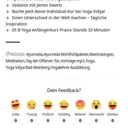
Vedanta mit James Swartz
Buche jetzt deine Individual-Kur bei Yoga Vidya!
Einen Unterschied in der Welt machen – Tägliche
Inspiration
05 B Yoga Anfängerkurs Praxis-Stunde 33 Minuten
TAGGED:
Ayurveda
Ayurveda Wohlfühlpakete
Mantrasingen
Meditation
Tag der Offenen Tür
Vorträge mp3
Yoga
Yoga Vidya Bad Meinberg
Yogalehrer Ausbildung
Dein Feedback?
Liebe
Traurig
Fröhlich
Schläfrig
Wütend
Überrascht
Zwinker
0
0
0
0
0
0
0