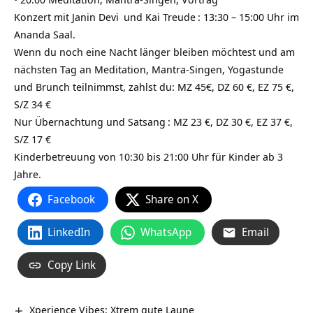
Konzert mit
Janin Devi
und
Kai Treude
: 13:30 – 15:00 Uhr im
Ananda Saal.
Wenn du noch eine Nacht länger bleiben möchtest und am
nächsten Tag an Meditation, Mantra-Singen, Yogastunde
und Brunch teilnimmst, zahlst du: MZ 45€, DZ 60 €, EZ 75 €,
S/Z 34 €
Nur Übernachtung und
Satsang
: MZ 23 €, DZ 30 €, EZ 37 €,
S/Z 17 €
Kinderbetreuung von 10:30 bis 21:00 Uhr für Kinder ab 3
Jahre.
Facebook
Share on X
LinkedIn
WhatsApp
Email
Copy Link
Xperience Vibes: Xtrem gute Laune