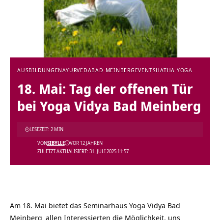
AUSBILDUNGEN
AYURVEDA
BAD MEINBERG
EVENTS
HATHA YOGA
18. Mai: Tag der offenen Tür
bei Yoga Vidya Bad Meinberg
LESEZEIT: 2 MIN
VON
SIBYLLE
VOR 12 JAHREN
ZULETZT AKTUALISIERT: 31. JULI 2025 11:57
Am 18. Mai bietet das
Seminarhaus Yoga Vidya Bad
Meinberg
allen Interessierten die Möglichkeit, uns