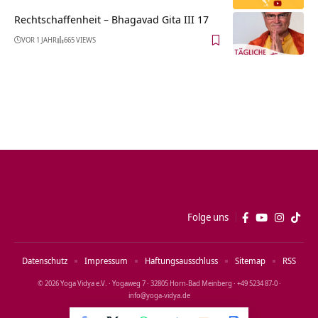
Rechtschaffenheit – Bhagavad Gita III 17
VOR 1 JAHR
665 VIEWS
Folge uns
Datenschutz
Impressum
Haftungsausschluss
Sitemap
RSS
© 2026 Yoga Vidya e.V. · Yogaweg 7 · 32805 Horn‑Bad Meinberg · +49 5234 87‑0 ·
info@yoga‑vidya.de