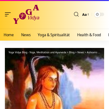
Aa
Größenänderun
Home
News
Yoga & Spiritualität
Health & Food
Yoga Vidya Blog - Yoga, Meditation und Ayurveda
>
Blog
>
News
>
Ashrams
>
Bad Me