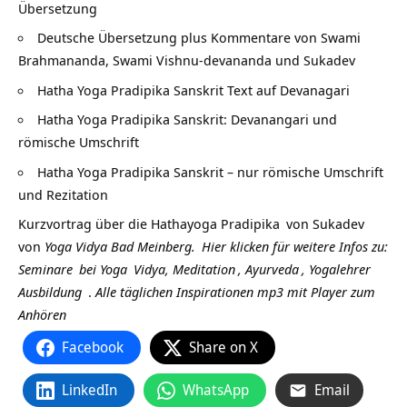
Übersetzung
Deutsche Übersetzung plus Kommentare von Swami
Brahmananda, Swami Vishnu-devananda und Sukadev
Hatha Yoga Pradipika Sanskrit Text auf Devanagari
Hatha Yoga Pradipika Sanskrit: Devanangari und
römische Umschrift
Hatha Yoga Pradipika Sanskrit – nur römische Umschrift
und Rezitation
Kurzvortrag über die
Hathayoga Pradipika
von
Sukadev
von
Yoga Vidya Bad Meinberg.
Hier klicken für weitere Infos zu:
Seminare
bei
Yoga
Vidya,
Meditation
,
Ayurveda
,
Yogalehrer
Ausbildung
.
Alle täglichen Inspirationen mp3 mit Player zum
Anhören
Facebook
Share on X
LinkedIn
WhatsApp
Email