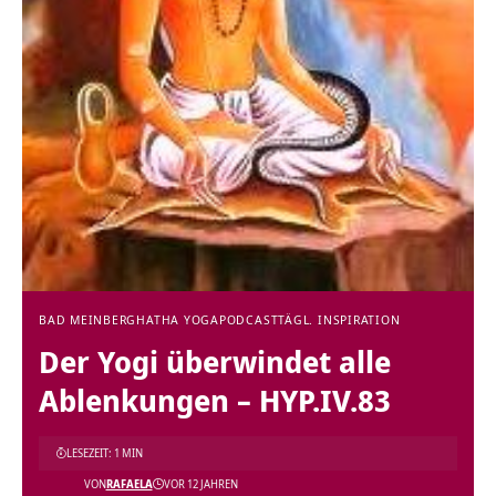
BAD MEINBERG
HATHA YOGA
PODCAST
TÄGL. INSPIRATION
Der Yogi überwindet alle
Ablenkungen – HYP.IV.83
LESEZEIT: 1 MIN
VON
RAFAELA
VOR 12 JAHREN