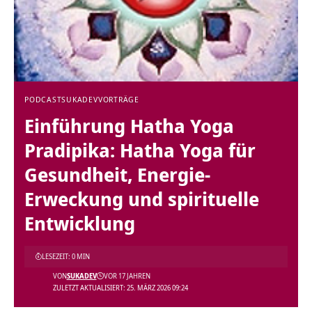
PODCAST
SUKADEV
VORTRÄGE
Einführung Hatha Yoga
Pradipika: Hatha Yoga für
Gesundheit, Energie-
Erweckung und spirituelle
Entwicklung
LESEZEIT: 0 MIN
VON
SUKADEV
VOR 17 JAHREN
ZULETZT AKTUALISIERT: 25. MÄRZ 2026 09:24