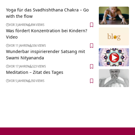
Yoga für das Svadhishthana Chakra – Go
with the flow
VOR 3 JAHREN
894 VIEWS
Was fördert Konzentration bei Kindern?
Video
VOR 11 JAHREN
556 VIEWS
Wunderbar inspirierender Satsang mit
Swami Nityananda
VOR 17 JAHREN
523 VIEWS
Meditation – Zitat des Tages
VOR 5 JAHREN
350 VIEWS