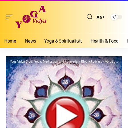
Aa
Größenänderun
Home
News
Yoga & Spiritualität
Health & Food
Yoga Vidya Blog - Yoga, Meditation und Ayurveda
>
Blog
>
Podcast
>
Vorträge
>
Einfü