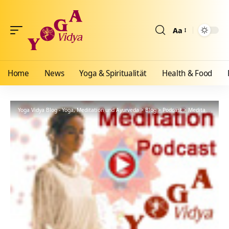
Aa
Größenänderun
Home
News
Yoga & Spiritualität
Health & Food
Yoga Vidya Blog - Yoga, Meditation und Ayurveda
>
Blog
>
Podcast
>
Meditationsanleitung