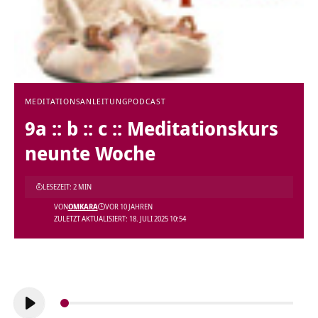
MEDITATIONSANLEITUNG
PODCAST
9a :: b :: c :: Meditationskurs
neunte Woche
LESEZEIT: 2 MIN
VON
OMKARA
VOR 10 JAHREN
ZULETZT AKTUALISIERT: 18. JULI 2025 10:54
Audio-
Player