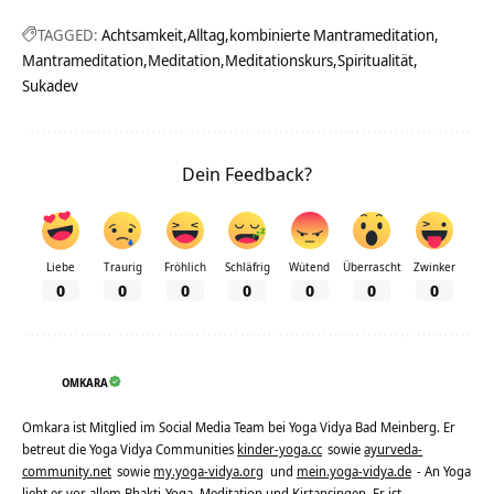
TAGGED:
Achtsamkeit
Alltag
kombinierte Mantrameditation
Mantrameditation
Meditation
Meditationskurs
Spiritualität
Sukadev
Dein Feedback?
Liebe
Traurig
Fröhlich
Schläfrig
Wütend
Überrascht
Zwinker
0
0
0
0
0
0
0
OMKARA
Omkara ist Mitglied im Social Media Team bei Yoga Vidya Bad Meinberg. Er
betreut die Yoga Vidya Communities
kinder-yoga.cc
sowie
ayurveda-
community.net
sowie
my.yoga-vidya.org
und
mein.yoga-vidya.de
- An Yoga
liebt er vor allem Bhakti-Yoga, Meditation und Kirtansingen. Er ist