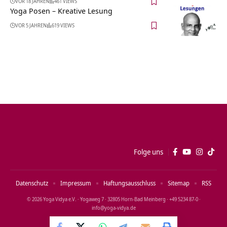
VOR 18 JAHREN
461 VIEWS
Yoga Posen – Kreative Lesung
VOR 5 JAHREN
619 VIEWS
Folge uns
Datenschutz
Impressum
Haftungsausschluss
Sitemap
RSS
© 2026 Yoga Vidya e.V. · Yogaweg 7 · 32805 Horn‑Bad Meinberg · +49 5234 87‑0 ·
info@yoga‑vidya.de