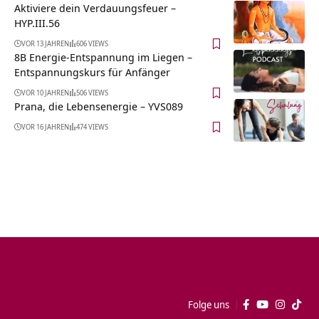
Aktiviere dein Verdauungsfeuer –
HYP.III.56
VOR 13 JAHREN
606 VIEWS
8B Energie-Entspannung im Liegen –
Entspannungskurs für Anfänger
VOR 10 JAHREN
506 VIEWS
Prana, die Lebensenergie – YVS089
VOR 16 JAHREN
474 VIEWS
Folge uns