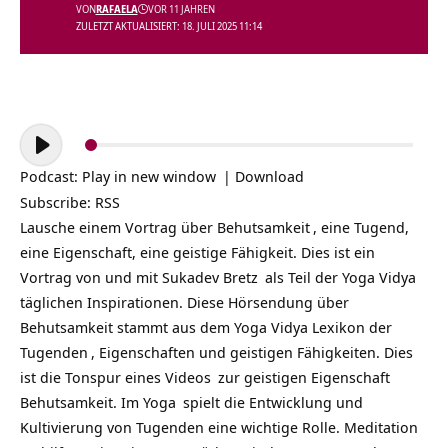
VON
RAFAELA
VOR 11 JAHREN
ZULETZT AKTUALISIERT: 18. JULI 2025 11:14
Audio-
Player
Podcast:
Play in new window
|
Download
Subscribe:
RSS
Lausche einem Vortrag über
Behutsamkeit
, eine Tugend,
eine Eigenschaft, eine geistige Fähigkeit. Dies ist ein
Vortrag von und mit
Sukadev Bretz
als Teil der
Yoga Vidya
täglichen Inspirationen
. Diese Hörsendung über
Behutsamkeit stammt aus dem Yoga Vidya Lexikon der
Tugenden
, Eigenschaften und geistigen Fähigkeiten. Dies
ist die Tonspur eines
Videos
zur geistigen Eigenschaft
Behutsamkeit. Im
Yoga
spielt die Entwicklung und
Kultivierung von Tugenden eine wichtige Rolle. Meditation