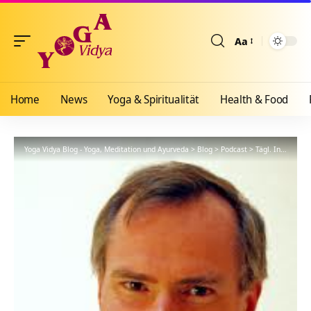
Aa
Größenänderun
Home
News
Yoga & Spiritualität
Health & Food
Yoga Vidya Blog - Yoga, Meditation und Ayurveda
>
Blog
>
Podcast
>
Tägl. Inspiration