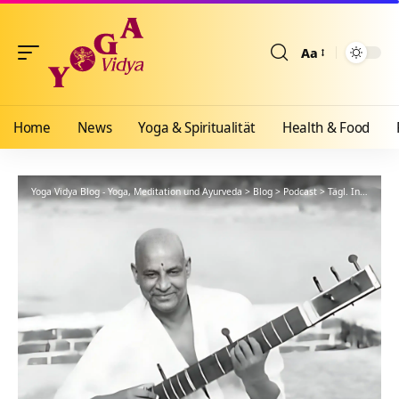
Aa
Größenänderun
Home
News
Yoga & Spiritualität
Health & Food
Yoga Vidya Blog - Yoga, Meditation und Ayurveda
>
Blog
>
Podcast
>
Tägl. Inspiration