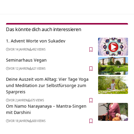
Das könnte dich auch interessieren
1. Advent Worte von Sukadev
VOR 14 JAHREN
492 VIEWS
Seminarhaus Vegan
VOR 12 JAHREN
621 VIEWS
Deine Auszeit vom Alltag: Vier Tage Yoga
und Meditation zur Selbstfürsorge zum
Sparpreis
VOR 2 JAHREN
675 VIEWS
Om Namo Narayanaya – Mantra-Singen
mit Darshini
VOR 18 JAHREN
600 VIEWS