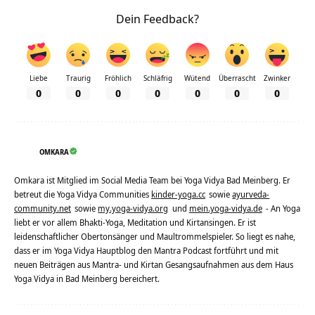
Dein Feedback?
Liebe
Traurig
Fröhlich
Schläfrig
Wütend
Überrascht
Zwinker
0
0
0
0
0
0
0
OMKARA
Omkara ist Mitglied im Social Media Team bei Yoga Vidya Bad Meinberg. Er
betreut die Yoga Vidya Communities
kinder-yoga.cc
sowie
ayurveda-
community.net
sowie
my.yoga-vidya.org
und
mein.yoga-vidya.de
- An Yoga
liebt er vor allem Bhakti-Yoga, Meditation und Kirtansingen. Er ist
leidenschaftlicher Obertonsänger und Maultrommelspieler. So liegt es nahe,
dass er im Yoga Vidya Hauptblog den Mantra Podcast fortführt und mit
neuen Beiträgen aus Mantra- und Kirtan Gesangsaufnahmen aus dem Haus
Yoga Vidya in Bad Meinberg bereichert.