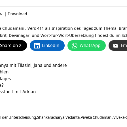
ow
|
Download
a Chudamani
, Vers 411 als Inspiration des Tages zum Thema: Brah
krit, Devanagari und Wort-für-Wort-Übersetzung findest du im Schr
Share on X
LinkedIn
WhatsApp
Em
anya mit Tilasini, Jana und andere
ühlen
 Tages
a?
theit mit Adrian
l der Unterscheidung
Shankaracharya
Vedanta
Viveka Chudamani
Viveka-