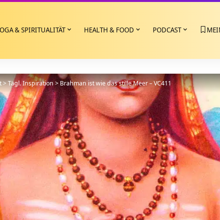
OGA & SPIRITUALITÄT
HEALTH & FOOD
PODCAST
MEI
t
>
Tägl. Inspiration
>
Brahman ist wie das stille Meer – VC411