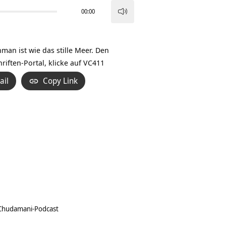
00:00
Pfeiltasten
Hoch/Runter
benutzen,
man ist wie das stille Meer. Den
um
iften-Portal, klicke auf
VC411
die
ail
Copy Link
Lautstärke
zu
regeln.
Chudamani-Podcast