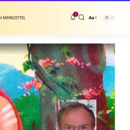
5
Aa
N MERKZETTEL
Größenänderung