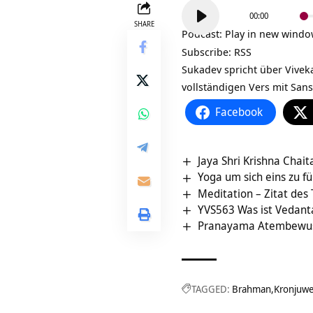
Audio-
00:00
Player
SHARE
Podcast:
Play in new wind
Subscribe:
RSS
Sukadev spricht über
Vivek
vollständigen Vers mit Sans
Facebook
Jaya Shri Krishna Chait
Yoga um sich eins zu f
Meditation – Zitat des
YVS563 Was ist Vedant
Pranayama Atembewuss
TAGGED:
Brahman
Kronjuwe