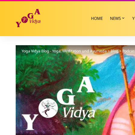
HOME
NEWS
Y
Yoga Vidya Blog - Yoga, Meditation und Ayurveda
>
Blog
>
Podcas