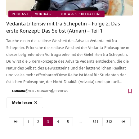
PODCAST
VORTRÄGE
YOGA & SPIRITUALITÄT
Vedanta Intensiv mit Ira Schepetin – Folge 2: Das
erste Konzept: Das Selbst (Atman) – Teil 1
Tauche ein in die zeitlose Weisheit des Advaita Vedanta mit Ira
Schepetin. Erforsche die zeitlose Weisheit der Vedanta-Philosophie in
dieser tiefgreifenden Vortragsreihe mit der Gelehrten Ira Schepetin.
Du wirst die 5 Kernkonzepte des Advaita Vedanta entdecken, die die
Natur des Selbst, des Bewusstseins und der letztendlichen Realität
und vieles mehr offenbaren!Diese Reihe ist ideal für Studenten der
östlichen Philosophie, der Nicht-Dualität (Advaita) und spirituell…
OMKARA
VOR 2 MONATEN
153 VIEWS
Mehr lesen
1
2
3
4
5
…
311
312