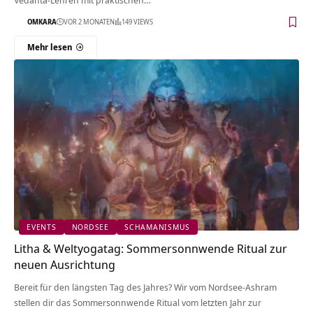
Vedanta-Lehren mit praktischen…
OMKARA
VOR 2 MONATEN
149 VIEWS
Mehr lesen
EVENTS
NORDSEE
SCHAMANISMUS
Litha & Weltyogatag: Sommersonnwende Ritual zur
neuen Ausrichtung
Bereit für den längsten Tag des Jahres? Wir vom Nordsee-Ashram
stellen dir das Sommersonnwende Ritual vom letzten Jahr zur