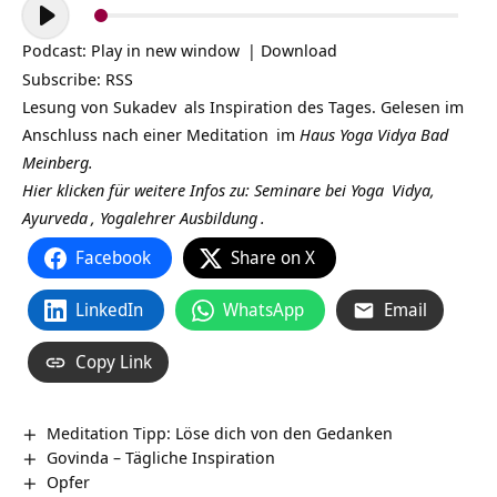
Audio-
Player
Podcast:
Play in new window
|
Download
Subscribe:
RSS
Lesung von
Sukadev
als Inspiration des Tages. Gelesen im
Anschluss nach einer
Meditation
im
Haus Yoga Vidya Bad
Meinberg.
Hier klicken für weitere Infos zu: Seminare bei
Yoga
Vidya,
Ayurveda
,
Yogalehrer Ausbildung
.
Facebook
Share on X
LinkedIn
WhatsApp
Email
Copy Link
Meditation Tipp: Löse dich von den Gedanken
Govinda – Tägliche Inspiration
Opfer