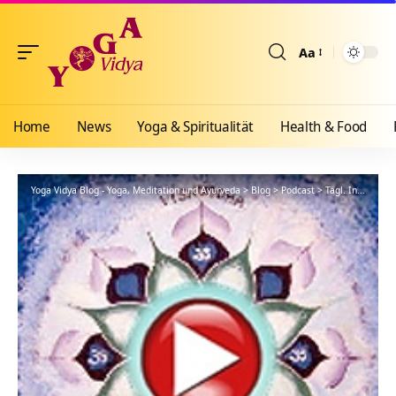
Aa
Größenänderun
Home
News
Yoga & Spiritualität
Health & Food
Yoga Vidya Blog - Yoga, Meditation und Ayurveda
>
Blog
>
Podcast
>
Tägl. Inspiration