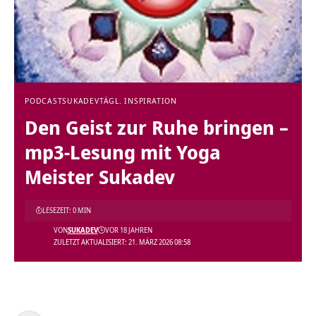
PODCAST
SUKADEV
TÄGL. INSPIRATION
Den Geist zur Ruhe bringen –
mp3-Lesung mit Yoga
Meister Sukadev
LESEZEIT: 0 MIN
VON
SUKADEV
VOR 18 JAHREN
ZULETZT AKTUALISIERT: 21. MÄRZ 2026 08:58