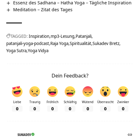
Essenz des Sadhana – Hatha Yoga – Tägliche Inspiration
Meditation – Zitat des Tages
TAGGED:
Inspiration
mp3-Lesung
Patanjali
patanjali-yoga-podcast
Raja Yoga
Spiritualität
Sukadev Bretz
Yoga Sutra
Yoga Vidya
Dein Feedback?
Liebe
Traurig
Fröhlich
Schläfrig
Wütend
Überrascht
Zwinker
0
0
0
0
0
0
0
SUKADEV