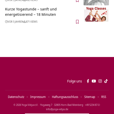
Kurze Yogastunde – sanft und
energetisierend – 18 Minuten
VOR 5 JAHREN
871 VIEWS
Folge uns
Datenschutz
Impressum
Haftungsausschluss
Sitemap
RSS
© 2026 Yoga Vidya e.V. · Yogaweg 7 · 32805 Horn‑Bad Meinberg · +49 5234 87‑0 ·
info@yoga‑vidya.de