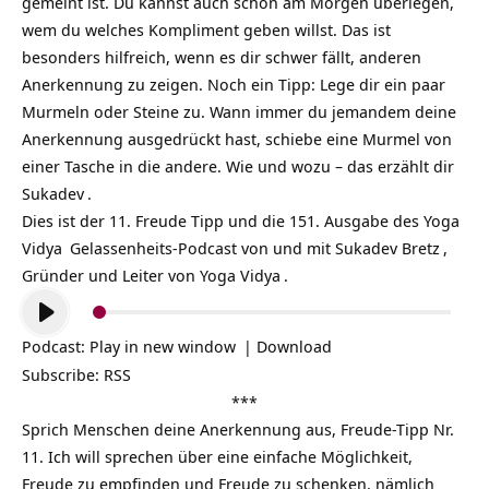
gemeint ist. Du kannst auch schon am Morgen überlegen,
wem du welches Kompliment geben willst. Das ist
besonders hilfreich, wenn es dir schwer fällt, anderen
Anerkennung zu zeigen. Noch ein Tipp: Lege dir ein paar
Murmeln oder Steine zu. Wann immer du jemandem deine
Anerkennung ausgedrückt hast, schiebe eine Murmel von
einer Tasche in die andere. Wie und wozu – das erzählt dir
Sukadev
.
Dies ist der 11. Freude Tipp und die 151. Ausgabe des
Yoga
Vidya
Gelassenheits-Podcast
von und mit
Sukadev Bretz
,
Gründer und Leiter von
Yoga Vidya
.
Audio-
Player
Podcast:
Play in new window
|
Download
Subscribe:
RSS
***
Sprich Menschen deine Anerkennung aus, Freude-Tipp Nr.
11. Ich will sprechen über eine einfache Möglichkeit,
Freude zu empfinden und Freude zu schenken, nämlich