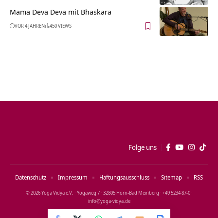
Mama Deva Deva mit Bhaskara
VOR 4 JAHREN
450 VIEWS
Folge uns
Datenschutz
Impressum
Haftungsausschluss
Sitemap
RSS
© 2026 Yoga Vidya e.V. · Yogaweg 7 · 32805 Horn‑Bad Meinberg · +49 5234 87‑0 ·
info@yoga‑vidya.de