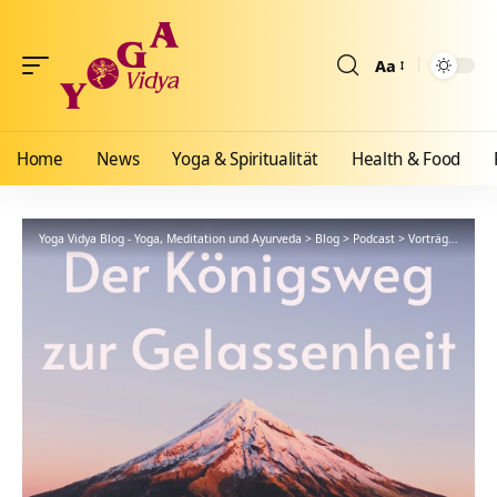
Aa
Größenänderun
Home
News
Yoga & Spiritualität
Health & Food
Yoga Vidya Blog - Yoga, Meditation und Ayurveda
>
Blog
>
Podcast
>
Vorträge
>
Der K