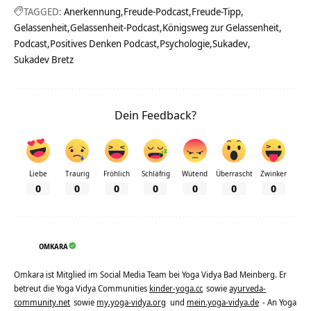
TAGGED:
Anerkennung
Freude-Podcast
Freude-Tipp
Gelassenheit
Gelassenheit-Podcast
Königsweg zur Gelassenheit
Podcast
Positives Denken Podcast
Psychologie
Sukadev
Sukadev Bretz
Dein Feedback?
Liebe
Traurig
Fröhlich
Schläfrig
Wütend
Überrascht
Zwinker
0
0
0
0
0
0
0
OMKARA
Omkara ist Mitglied im Social Media Team bei Yoga Vidya Bad Meinberg. Er
betreut die Yoga Vidya Communities
kinder-yoga.cc
sowie
ayurveda-
community.net
sowie
my.yoga-vidya.org
und
mein.yoga-vidya.de
- An Yoga