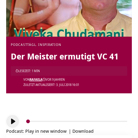
PODCAST
TÄGL. INSPIRATION
Der Meister ermutigt VC 41
LESEZEIT: 1 MIN
VON
RAFAELA
VOR 9 JAHREN
ZULETZT AKTUALISIERT: 3. JULI 2018 16:01
Audio-
Player
Podcast:
Play in new window
|
Download