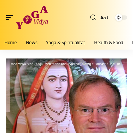
Aa
Größenänderun
Home
News
Yoga & Spiritualität
Health & Food
Yoga Vidya Blog - Yoga, Meditation und Ayurveda
>
Blog
>
Podcast
>
Tägl. Inspiration