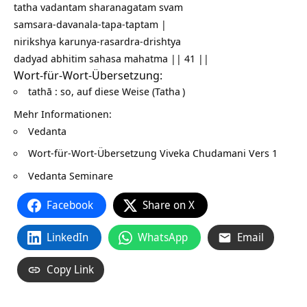
tatha vadantam sharanagatam svam
samsara-davanala-tapa-taptam |
nirikshya karunya-rasardra-drishtya
dadyad abhitim sahasa mahatma || 41 ||
Wort-für-Wort-Übersetzung:
tathā : so, auf diese Weise (
Tatha
)
Mehr Informationen:
Vedanta
Wort-für-Wort-Übersetzung
Viveka Chudamani Vers 1
Vedanta Seminare
Facebook
Share on X
LinkedIn
WhatsApp
Email
Copy Link