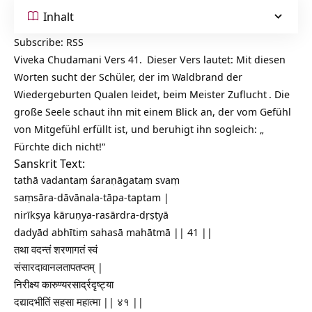
Inhalt
Subscribe:
RSS
Viveka Chudamani Vers 41.
Dieser Vers lautet: Mit diesen
Worten sucht der Schüler, der im Waldbrand der
Wiedergeburten Qualen leidet, beim Meister
Zuflucht
. Die
große Seele schaut ihn mit einem Blick an, der vom
Gefühl
von Mitgefühl erfüllt ist, und beruhigt ihn sogleich: „
Fürchte dich nicht!“
Sanskrit Text:
tathā vadantaṃ śaraṇāgataṃ svaṃ
saṃsāra-dāvānala-tāpa-taptam |
nirīkṣya kāruṇya-rasārdra-dṛṣṭyā
dadyād abhītiṃ sahasā mahātmā || 41 ||
तथा वदन्तं शरणागतं स्वं
संसारदावानलतापतप्तम् |
निरीक्ष्य कारुण्यरसार्द्रदृष्ट्या
दद्यादभीतिं सहसा महात्मा || ४१ ||