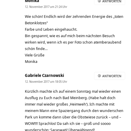
Monika
ANTWORTEN
12. November 2017 um 21:24 Uhr
Wie schön! Endlich wird der zehrenden Energie des „toten
Betonklotzes“
Farbe und Leben eingehaucht.
Bin gespannt, wie es auf mich beim nächsten Besuch
wirken wird, wenn ich es per Foto schon atemberaubend
schön finde…
Viele Grüße
Monika
Gabriele Czarnowski
ANTWORTEN
12. November 2017 um 18:05 Uhr
Kürzlich machte ich auf einem Sonntag mal wieder einen
Ausflug zu Euch nach Bad Meinberg. (Habe halt doch
immer mal wieder großes ‚Heimweh‘). Ich machte mit
meinem Mann eine Spaziergang durch den wunderschen
Park un komme dann über die Obstwiese zurück – und –
WOW!!!! Sprachlos! Da sah ich sie – groß und soooo
wunderschön: Saraswati! Überwältigend!