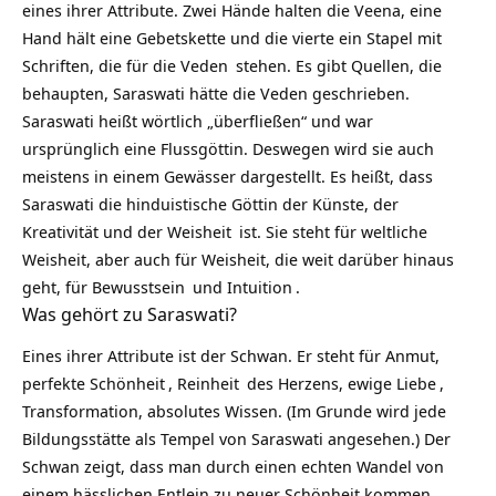
eines ihrer Attribute. Zwei Hände halten die Veena, eine
Hand hält eine Gebetskette und die vierte ein Stapel mit
Schriften, die für die
Veden
stehen. Es gibt Quellen, die
behaupten, Saraswati hätte die Veden geschrieben.
Saraswati heißt wörtlich „überfließen“ und war
ursprünglich eine Flussgöttin. Deswegen wird sie auch
meistens in einem Gewässer dargestellt. Es heißt, dass
Saraswati die hinduistische Göttin der Künste, der
Kreativität und der
Weisheit
ist. Sie steht für weltliche
Weisheit, aber auch für Weisheit, die weit darüber hinaus
geht, für
Bewusstsein
und
Intuition
.
Was gehört zu Saraswati?
Eines ihrer Attribute ist der Schwan. Er steht für Anmut,
perfekte
Schönheit
,
Reinheit
des Herzens, ewige
Liebe
,
Transformation, absolutes Wissen. (Im Grunde wird jede
Bildungsstätte als Tempel von Saraswati angesehen.) Der
Schwan zeigt, dass man durch einen echten Wandel von
einem hässlichen Entlein zu neuer Schönheit kommen