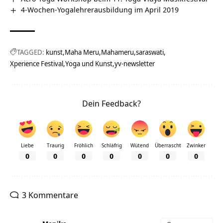
4-Wochen-Yogalehrerausbildung im April 2019
TAGGED:
kunst
Maha Meru
Mahameru
saraswati
Xperience Festival
Yoga und Kunst
yv-newsletter
Dein Feedback?
Liebe
Traurig
Fröhlich
Schläfrig
Wütend
Überrascht
Zwinker
0
0
0
0
0
0
0
3 Kommentare