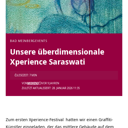
BAD MEINBERG
EVENTS
Unsere überdimensionale
Xperience Saraswati
LESEZEIT: 7 MIN
VON
MOHINI
VOR 9 JAHREN
ZULETZT AKTUALISIERT: 28. JANUAR 2026 11:35
Zum ersten
Xperience-Festival
hatten wir einen Graffiti-
Künstler eingeladen, der das mittlere Gebäude auf dem