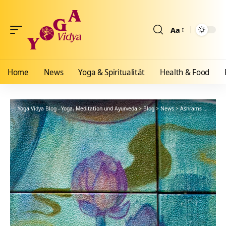
Aa
Größenänderun
Home
News
Yoga & Spiritualität
Health & Food
Yoga Vidya Blog - Yoga, Meditation und Ayurveda
>
Blog
>
News
>
Ashrams
>
Bad Me