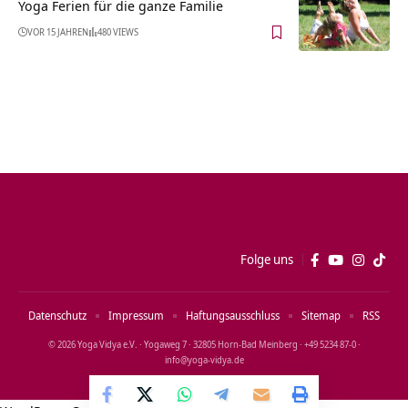
Yoga Ferien für die ganze Familie
VOR 15 JAHREN
480 VIEWS
Folge uns
Datenschutz
Impressum
Haftungsausschluss
Sitemap
RSS
© 2026 Yoga Vidya e.V. · Yogaweg 7 · 32805 Horn‑Bad Meinberg · +49 5234 87‑0 ·
info@yoga‑vidya.de