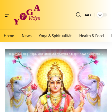
Aa
Größenänderun
Home
News
Yoga & Spiritualität
Health & Food
Yoga Vidya Blog - Yoga, Meditation und Ayurveda
>
Blog
>
News
>
Ashrams
>
Gemein