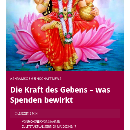
ASHRAMS
GEMEINSCHAFT
NEWS
Die Kraft des Gebens – was
Spenden bewirkt
LESEZEIT: 3 MIN
VON
MOHINI
VOR 3 JAHREN
ZULETZT AKTUALISIERT: 25. MAI 2023 09:17