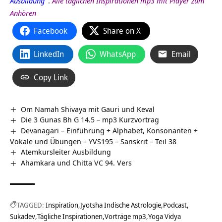
Ausbildung
.
Alle täglichen Inspirationen mp3 mit Player zum
Anhören
Facebook
Share on X
LinkedIn
WhatsApp
Email
Copy Link
Om Namah Shivaya mit Gauri und Keval
Die 3 Gunas Bh G 14.5 – mp3 Kurzvortrag
Devanagari – Einführung + Alphabet, Konsonanten +
Vokale und Übungen – YVS195 – Sanskrit – Teil 38
Atemkursleiter Ausbildung
Ahamkara und Chitta VC 94. Vers
TAGGED:
Inspiration
Jyotsha Indische Astrologie
Podcast
Sukadev
Tägliche Inspirationen
Vorträge mp3
Yoga Vidya