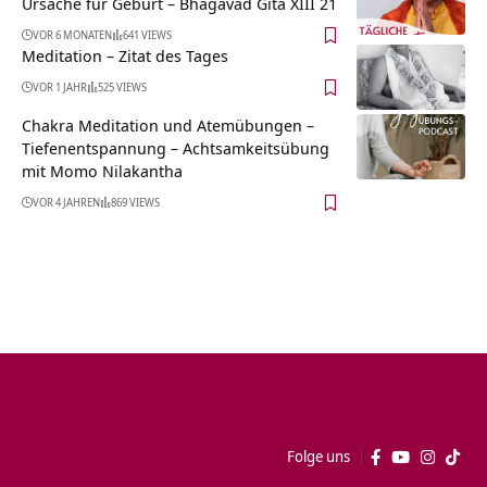
Ursache für Geburt – Bhagavad Gita XIII 21
VOR 6 MONATEN
641 VIEWS
Meditation – Zitat des Tages
VOR 1 JAHR
525 VIEWS
Chakra Meditation und Atemübungen –
Tiefenentspannung – Achtsamkeitsübung
mit Momo Nilakantha
VOR 4 JAHREN
869 VIEWS
Folge uns