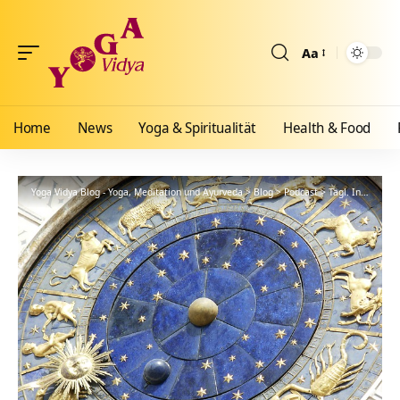
Aa
Größenänderun
Home
News
Yoga & Spiritualität
Health & Food
Yoga Vidya Blog - Yoga, Meditation und Ayurveda
>
Blog
>
Podcast
>
Tägl. Inspiration