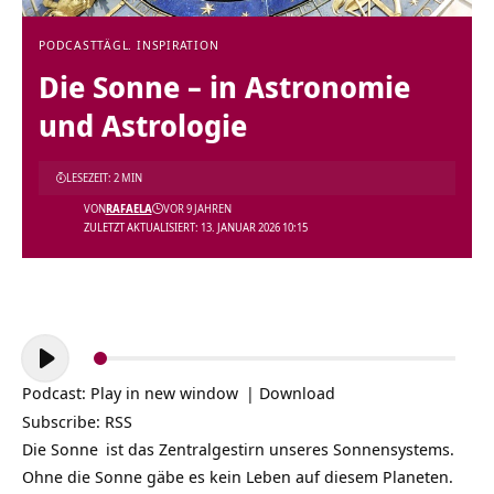
PODCAST
TÄGL. INSPIRATION
Die Sonne – in Astronomie
und Astrologie
LESEZEIT: 2 MIN
VON
RAFAELA
VOR 9 JAHREN
ZULETZT AKTUALISIERT: 13. JANUAR 2026 10:15
Audio-
Player
Podcast:
Play in new window
|
Download
Subscribe:
RSS
Die
Sonne
ist das Zentralgestirn unseres Sonnensystems.
Ohne die Sonne gäbe es kein Leben auf diesem Planeten.