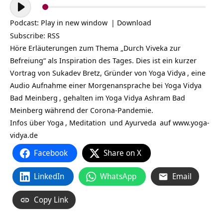
Audio-
Player
Podcast:
Play in new window
|
Download
Subscribe:
RSS
Höre Erläuterungen zum Thema „Durch Viveka zur
Befreiung“ als Inspiration des Tages. Dies ist ein kurzer
Vortrag von Sukadev Bretz, Gründer von
Yoga Vidya
, eine
Audio Aufnahme einer Morgenansprache bei
Yoga Vidya
Bad Meinberg
, gehalten im Yoga Vidya Ashram Bad
Meinberg während der Corona-Pandemie.
Infos über
Yoga
,
Meditation
und
Ayurveda
auf
www.yoga-
vidya.de
Facebook
Share on X
LinkedIn
WhatsApp
Email
Copy Link