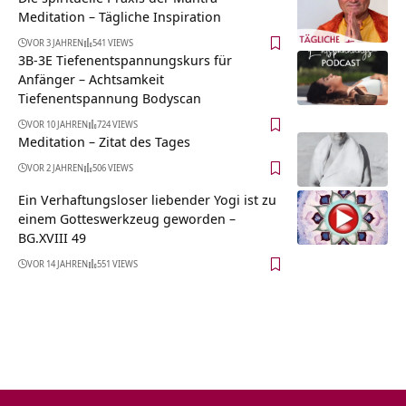
Meditation – Tägliche Inspiration
VOR 3 JAHREN
541 VIEWS
3B-3E Tiefenentspannungskurs für
Anfänger – Achtsamkeit
Tiefenentspannung Bodyscan
VOR 10 JAHREN
724 VIEWS
Meditation – Zitat des Tages
VOR 2 JAHREN
506 VIEWS
Ein Verhaftungsloser liebender Yogi ist zu
einem Gotteswerkzeug geworden –
BG.XVIII 49
VOR 14 JAHREN
551 VIEWS