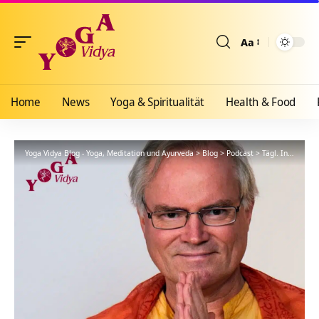
Aa
Größenänderun
Home
News
Yoga & Spiritualität
Health & Food
Yoga Vidya Blog - Yoga, Meditation und Ayurveda
>
Blog
>
Podcast
>
Tägl. Inspiration