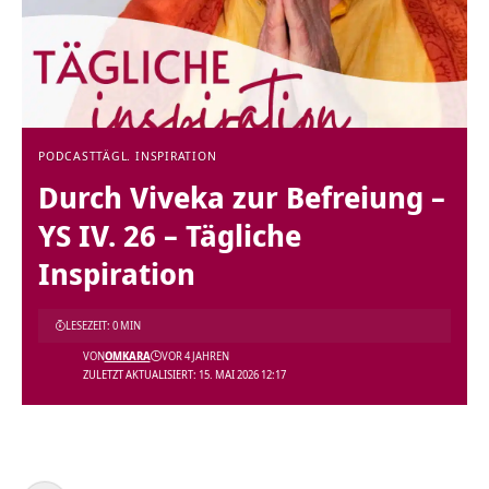
PODCAST
TÄGL. INSPIRATION
Durch Viveka zur Befreiung –
YS IV. 26 – Tägliche
Inspiration
LESEZEIT: 0 MIN
VON
OMKARA
VOR 4 JAHREN
ZULETZT AKTUALISIERT: 15. MAI 2026 12:17