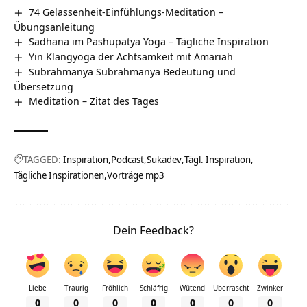
74 Gelassenheit-Einfühlungs-Meditation –
Übungsanleitung
Sadhana im Pashupatya Yoga – Tägliche Inspiration
Yin Klangyoga der Achtsamkeit mit Amariah
Subrahmanya Subrahmanya Bedeutung und
Übersetzung
Meditation – Zitat des Tages
TAGGED:
Inspiration
Podcast
Sukadev
Tägl. Inspiration
Tägliche Inspirationen
Vorträge mp3
Dein Feedback?
Liebe
Traurig
Fröhlich
Schläfrig
Wütend
Überrascht
Zwinker
0
0
0
0
0
0
0