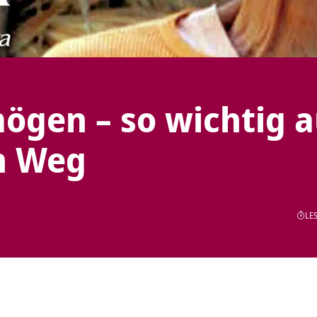
ögen – so wichtig a
n Weg
LES