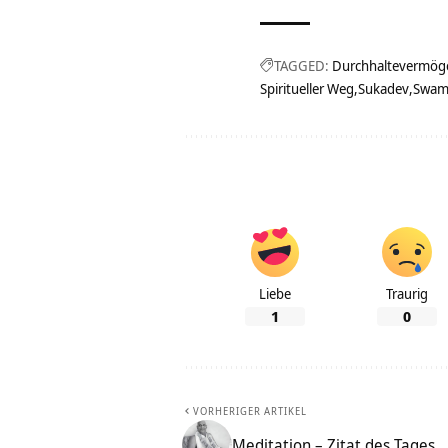
TAGGED:
Durchhaltevermög
Spiritueller Weg
Sukadev
Swam
Liebe
Traurig
1
0
VORHERIGER ARTIKEL
Meditation – Zitat des Tages