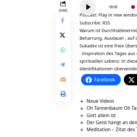
Audio-
00:00
Player
SHARE
Podcast:
Play in new wind
Subscribe:
RSS
Warum ist Durchhaltevermö
Beharrung,
Ausdauer
, auf
Sukadev ist eine freie Übe
. Inspiration des Tages aus
spirituellen Lebens: In di
Identifikationen überwinde
Facebook
Neue Videos
Oh Tannenbaum Oh T
Gott allein ist
Der Geist hängt an den
Meditation – Zitat des