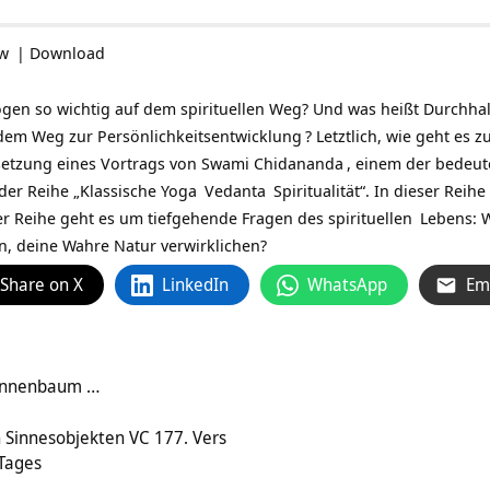
ow
|
Download
gen so wichtig auf dem spirituellen Weg? Und was heißt Durchha
 dem Weg zur
Persönlichkeitsentwicklung
? Letztlich, wie geht es z
rsetzung eines Vortrags von
Swami Chidananda
, einem der bedeu
 der Reihe „Klassische
Yoga
Vedanta
Spiritualität“. In dieser Rei
eser Reihe geht es um tiefgehende Fragen des
spirituellen
Lebens: 
n, deine Wahre Natur verwirklichen?
Share on X
LinkedIn
WhatsApp
Em
annenbaum …
 Sinnesobjekten VC 177. Vers
 Tages