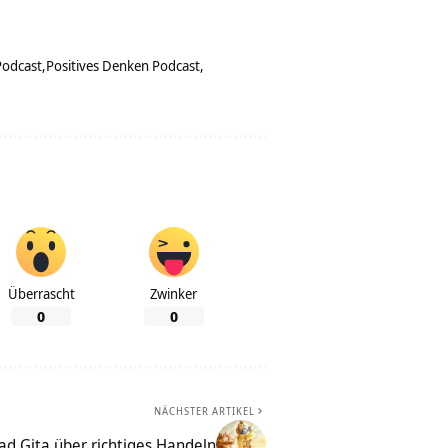
Podcast
Positives Denken Podcast
Überrascht
Zwinker
0
0
NÄCHSTER ARTIKEL
d Gita über richtiges Handeln