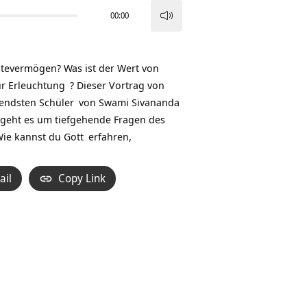
00:00
Pfeiltasten
Hoch/Runter
benutzen,
ltevermögen? Was ist der Wert von
um
ur
Erleuchtung
? Dieser Vortrag von
die
tendsten
Schüler
von
Swami Sivananda
Lautstärke
he geht es um tiefgehende Fragen des
zu
Wie kannst du
Gott
erfahren,
regeln.
ail
Copy Link