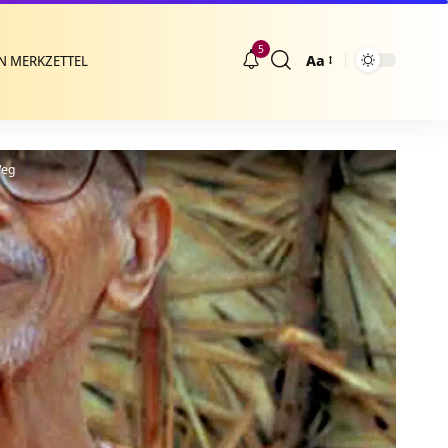
5
Aa
N MERKZETTEL
Größenänderung
Weg