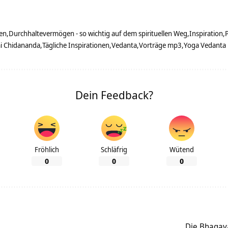
en
Durchhaltevermögen - so wichtig auf dem spirituellen Weg
Inspiration
i Chidananda
Tägliche Inspirationen
Vedanta
Vorträge mp3
Yoga Vedanta
Dein Feedback?
Fröhlich
Schläfrig
Wütend
0
0
0
Die Bhagava