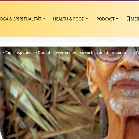
OGA & SPIRITUALITÄT
HEALTH & FOOD
PODCAST
MEI
t
>
Tägl. Inspiration
>
Durchhaltevermögen – so wichtig auf dem spirituellen 