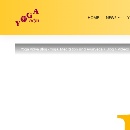
HOME
NEWS
Y
Yoga Vidya Blog - Yoga, Meditation und Ayurveda
>
Blog
>
Videos