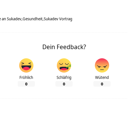
e an Sukadev
Gesundheit
Sukadev Vortrag
Dein Feedback?
Fröhlich
Schläfrig
Wütend
0
0
0