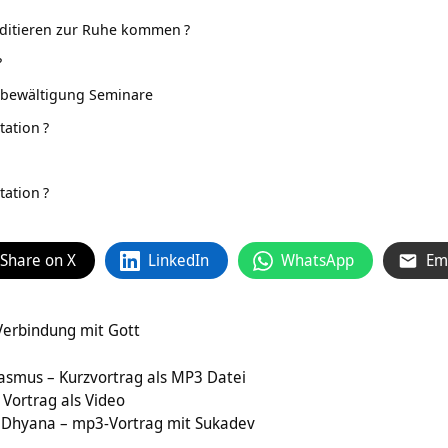
ditieren zur Ruhe kommen
?
?
sbewältigung Seminare
tation
?
tation
?
Share on X
LinkedIn
WhatsApp
Em
Verbindung mit Gott
asmus – Kurzvortrag als MP3 Datei
 Vortrag als Video
 Dhyana – mp3-Vortrag mit Sukadev