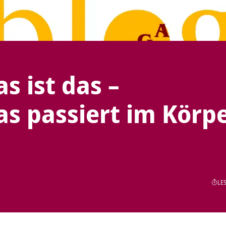
 ist das –
s passiert im Körp
LES