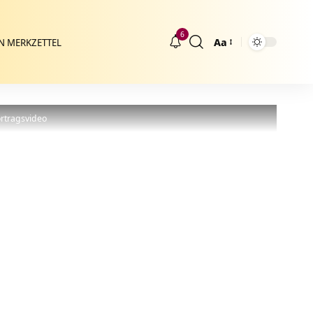
6
Aa
N MERKZETTEL
Größenänderung
rtragsvideo