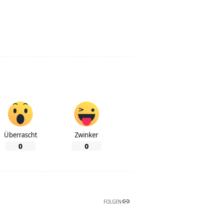
Überrascht
Zwinker
0
0
FOLGEN