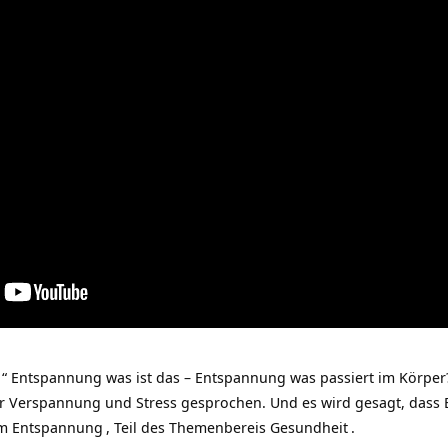
“ Entspannung was ist das – Entspannung was passiert im Körper?
er Verspannung und Stress gesprochen. Und es wird gesagt, dass 
um
Entspannung
, Teil des Themenbereis
Gesundheit
.