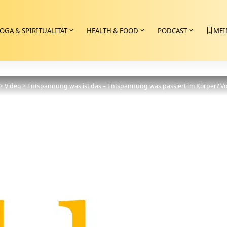
OGA & SPIRITUALITÄT
HEALTH & FOOD
PODCAST
MEI
>
Video
>
Entspannung was ist das – Entspannung was passiert im Körper? Vo