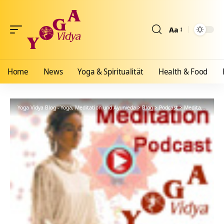
Aa
Größenänderun
Home
News
Yoga & Spiritualität
Health & Food
Yoga Vidya Blog - Yoga, Meditation und Ayurveda
>
Blog
>
Podcast
>
Meditationsanleitung