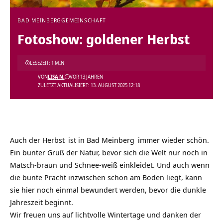
BAD MEINBERG
GEMEINSCHAFT
Fotoshow: goldener Herbst
LESEZEIT: 1 MIN
VON
LISA N.
VOR 13 JAHREN
ZULETZT AKTUALISIERT: 13. AUGUST 2025 12:18
Auch der
Herbst
ist in
Bad Meinberg
immer wieder schön.
Ein bunter Gruß der Natur, bevor sich die Welt nur noch in
Matsch-braun und Schnee-weiß einkleidet. Und auch wenn
die bunte Pracht inzwischen schon am Boden liegt, kann
sie hier noch einmal bewundert werden, bevor die dunkle
Jahreszeit beginnt.
Wir freuen uns auf lichtvolle Wintertage und danken der