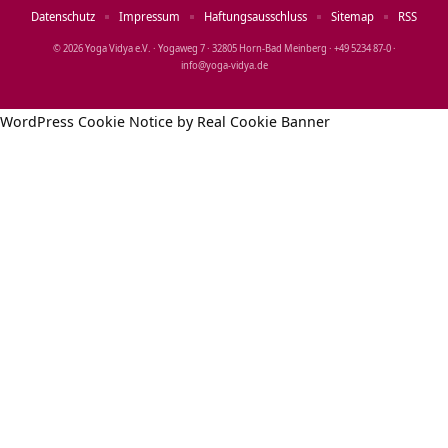
Datenschutz
Impressum
Haftungsausschluss
Sitemap
RSS
© 2026 Yoga Vidya e.V. · Yogaweg 7 · 32805 Horn‑Bad Meinberg · +49 5234 87‑0 ·
info@yoga‑vidya.de
WordPress Cookie Notice by Real Cookie Banner