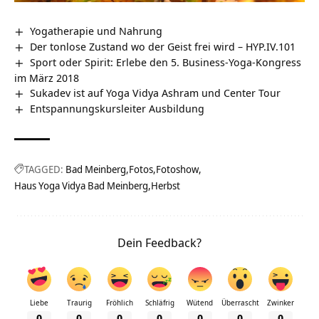
Yogatherapie und Nahrung
Der tonlose Zustand wo der Geist frei wird – HYP.IV.101
Sport oder Spirit: Erlebe den 5. Business-Yoga-Kongress
im März 2018
Sukadev ist auf Yoga Vidya Ashram und Center Tour
Entspannungskursleiter Ausbildung
TAGGED:
Bad Meinberg
Fotos
Fotoshow
Haus Yoga Vidya Bad Meinberg
Herbst
Dein Feedback?
Liebe
Traurig
Fröhlich
Schläfrig
Wütend
Überrascht
Zwinker
0
0
0
0
0
0
0