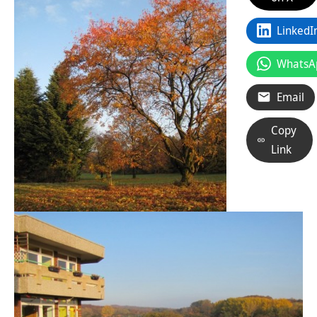
LinkedI
WhatsA
Email
Copy
Link