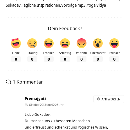
Sukadev
Tägliche Inspirationen
Vorträge mp3
Yoga Vidya
Dein Feedback?
Liebe
Traurig
Fröhlich
Schläfrig
Wütend
Überrascht
Zwinker
0
0
0
0
0
0
0
1 Kommentar
Premajyoti
ANTWORTEN
23. Oktober 2013 um 07:23 Uhr
LieberSukadev,
Du machst uns zu besseren Menschen
und erfreust und schenkst uns Yogisches Wissen,