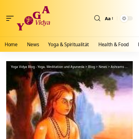
Aa
Größenänderun
Home
News
Yoga & Spiritualität
Health & Food
Yoga Vidya Blog - Yoga, Meditation und Ayurveda
>
Blog
>
News
>
Ashrams
>
Bad Me