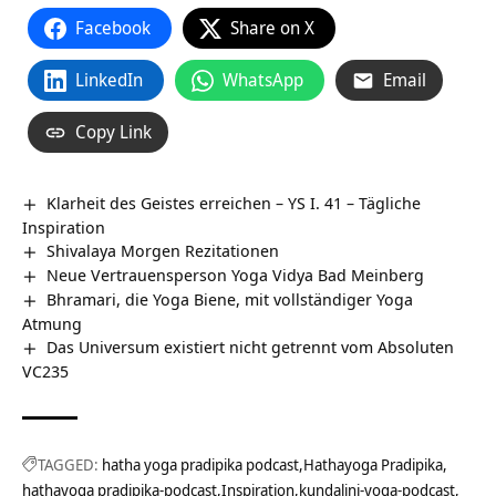
Facebook
Share on X
LinkedIn
WhatsApp
Email
Copy Link
Klarheit des Geistes erreichen – YS I. 41 – Tägliche
Inspiration
Shivalaya Morgen Rezitationen
Neue Vertrauensperson Yoga Vidya Bad Meinberg
Bhramari, die Yoga Biene, mit vollständiger Yoga
Atmung
Das Universum existiert nicht getrennt vom Absoluten
VC235
TAGGED:
hatha yoga pradipika podcast
Hathayoga Pradipika
hathayoga pradipika-podcast
Inspiration
kundalini-yoga-podcast