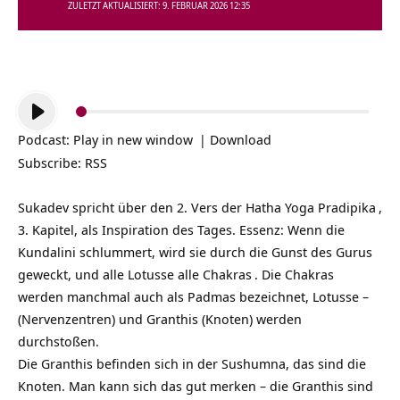
ZULETZT AKTUALISIERT: 9. FEBRUAR 2026 12:35
Audio-
Player
Podcast:
Play in new window
|
Download
Subscribe:
RSS
Sukadev spricht über den 2. Vers der
Hatha Yoga Pradipika
,
3. Kapitel, als Inspiration des Tages. Essenz: Wenn die
Kundalini schlummert, wird sie durch die Gunst des Gurus
geweckt, und alle Lotusse alle
Chakras
. Die Chakras
werden manchmal auch als Padmas bezeichnet, Lotusse –
(Nervenzentren) und Granthis (Knoten) werden
durchstoßen.
Die Granthis befinden sich in der Sushumna, das sind die
Knoten. Man kann sich das gut merken – die Granthis sind