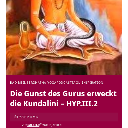
BAD MEINBERG
HATHA YOGA
PODCAST
TÄGL. INSPIRATION
Die Gunst des Gurus erweckt
die Kundalini – HYP.III.2
LESEZEIT: 11 MIN
VON
RAFAELA
VOR 13 JAHREN