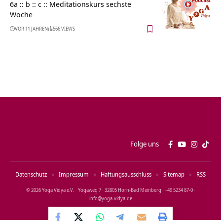
6a :: b :: c :: Meditationskurs sechste
Woche
VOR 11 JAHREN
566 VIEWS
Folge uns
Datenschutz
Impressum
Haftungsausschluss
Sitemap
RSS
© 2026 Yoga Vidya e.V. · Yogaweg 7 · 32805 Horn‑Bad Meinberg · +49 5234 87‑0 ·
info@yoga‑vidya.de