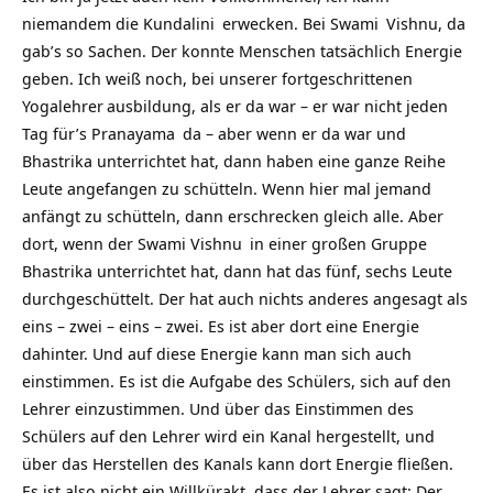
niemandem die
Kundalini
erwecken. Bei
Swami
Vishnu, da
gab’s so Sachen. Der konnte Menschen tatsächlich Energie
geben. Ich weiß noch, bei unserer fortgeschrittenen
Yogalehrer
ausbildung, als er da war – er war nicht jeden
Tag für’s
Pranayama
da – aber wenn er da war und
Bhastrika unterrichtet hat, dann haben eine ganze Reihe
Leute angefangen zu schütteln. Wenn hier mal jemand
anfängt zu schütteln, dann erschrecken gleich alle. Aber
dort, wenn der Swami
Vishnu
in einer großen Gruppe
Bhastrika unterrichtet hat, dann hat das fünf, sechs Leute
durchgeschüttelt. Der hat auch nichts anderes angesagt als
eins – zwei – eins – zwei. Es ist aber dort eine Energie
dahinter. Und auf diese Energie kann man sich auch
einstimmen. Es ist die Aufgabe des Schülers, sich auf den
Lehrer einzustimmen. Und über das Einstimmen des
Schülers auf den Lehrer wird ein Kanal hergestellt, und
über das Herstellen des Kanals kann dort Energie fließen.
Es ist also nicht ein Willkürakt, dass der Lehrer sagt: Der