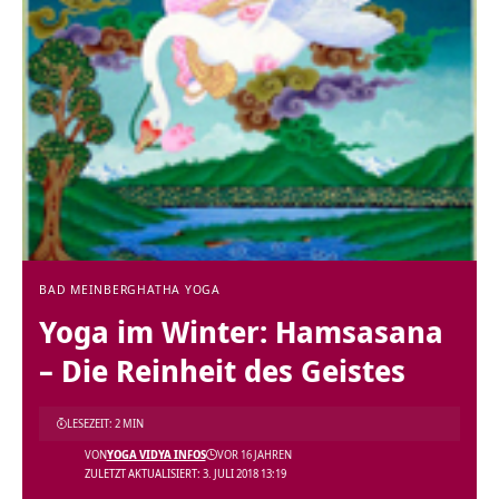
BAD MEINBERG
HATHA YOGA
Yoga im Winter: Hamsasana
– Die Reinheit des Geistes
LESEZEIT: 2 MIN
VON
YOGA VIDYA INFOS
VOR 16 JAHREN
ZULETZT AKTUALISIERT: 3. JULI 2018 13:19