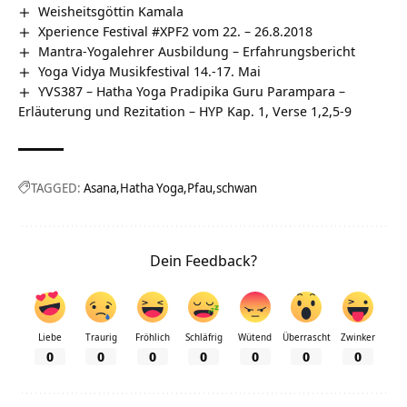
Weisheitsgöttin Kamala
Xperience Festival #XPF2 vom 22. – 26.8.2018
Mantra-Yogalehrer Ausbildung – Erfahrungsbericht
Yoga Vidya Musikfestival 14.-17. Mai
YVS387 – Hatha Yoga Pradipika Guru Parampara –
Erläuterung und Rezitation – HYP Kap. 1, Verse 1,2,5-9
TAGGED:
Asana
Hatha Yoga
Pfau
schwan
Dein Feedback?
Liebe
Traurig
Fröhlich
Schläfrig
Wütend
Überrascht
Zwinker
0
0
0
0
0
0
0