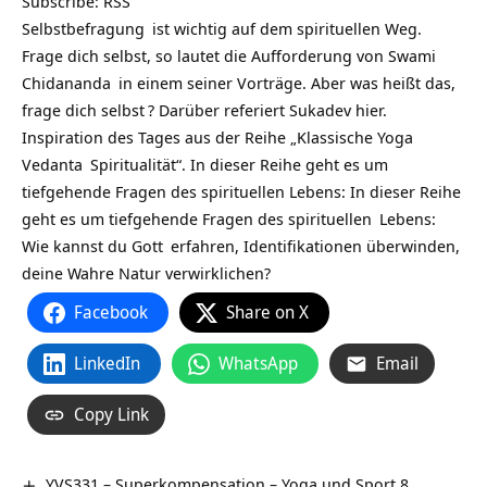
Subscribe:
RSS
Selbstbefragung
ist wichtig auf dem spirituellen Weg.
Frage dich selbst, so lautet die Aufforderung von
Swami
Chidananda
in einem seiner Vorträge. Aber was heißt das,
frage dich
selbst
? Darüber referiert Sukadev hier.
Inspiration des Tages aus der Reihe „Klassische
Yoga
Vedanta
Spiritualität“. In dieser Reihe geht es um
tiefgehende Fragen des spirituellen Lebens: In dieser Reihe
geht es um tiefgehende Fragen des
spirituellen
Lebens:
Wie kannst du
Gott
erfahren, Identifikationen überwinden,
deine Wahre Natur verwirklichen?
Facebook
Share on X
LinkedIn
WhatsApp
Email
Copy Link
YVS331 – Superkompensation – Yoga und Sport 8