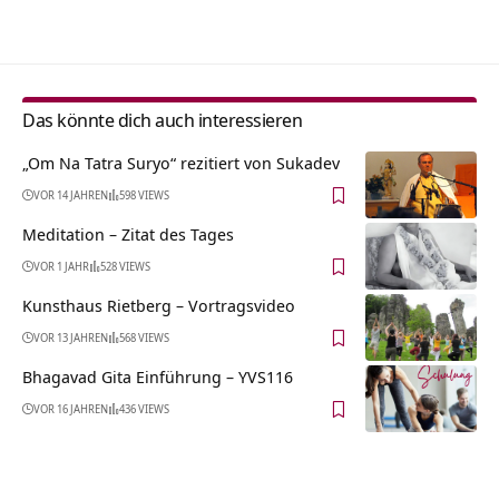
Alternative:
Das könnte dich auch interessieren
„Om Na Tatra Suryo“ rezitiert von Sukadev
VOR 14 JAHREN
598 VIEWS
Meditation – Zitat des Tages
VOR 1 JAHR
528 VIEWS
Kunsthaus Rietberg‏‎ – Vortragsvideo
VOR 13 JAHREN
568 VIEWS
Bhagavad Gita Einführung – YVS116
VOR 16 JAHREN
436 VIEWS