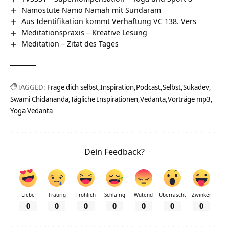
Namostute Namo Namah mit Sundaram
Aus Identifikation kommt Verhaftung VC 138. Vers
Meditationspraxis – Kreative Lesung
Meditation – Zitat des Tages
TAGGED:
Frage dich selbst
Inspiration
Podcast
Selbst
Sukadev
Swami Chidananda
Tägliche Inspirationen
Vedanta
Vorträge mp3
Yoga Vedanta
Dein Feedback?
Liebe
Traurig
Fröhlich
Schläfrig
Wütend
Überrascht
Zwinker
0
0
0
0
0
0
0