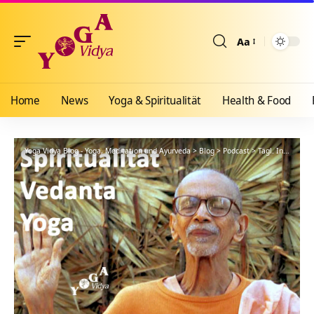
Aa
Größenänderun
Home
News
Yoga & Spiritualität
Health & Food
Yoga Vidya Blog - Yoga, Meditation und Ayurveda
>
Blog
>
Podcast
>
Tägl. Inspiration