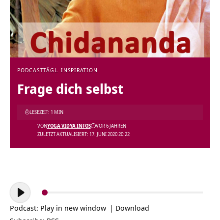
PODCAST
TÄGL. INSPIRATION
Frage dich selbst
LESEZEIT: 1 MIN
VON
YOGA VIDYA INFOS
VOR 6 JAHREN
ZULETZT AKTUALISIERT: 17. JUNI 2020 20:22
Audio-
Player
Podcast:
Play in new window
|
Download